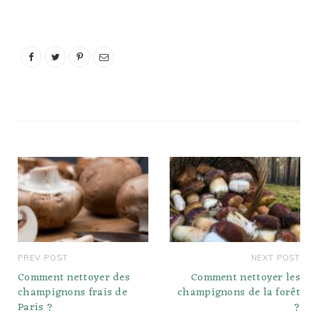
prépariez une trempette
ou une sauce, le yogourt
est un sous-marin 1:1.
Cela signifie que si votre
recette demande 1 tasse
de crème sure, vous…
PREV POST
NEXT POST
Comment nettoyer des
Comment nettoyer les
champignons frais de
champignons de la forêt
Paris ?
?