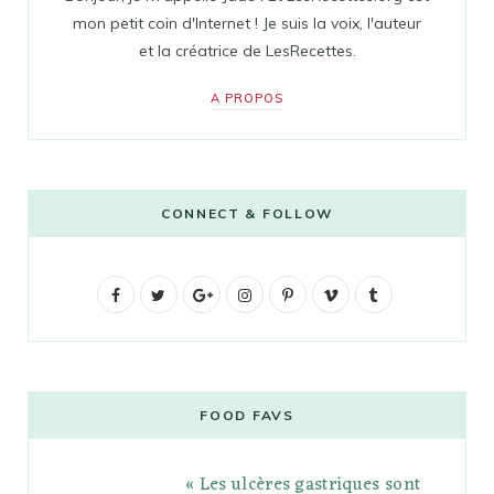
mon petit coin d'Internet ! Je suis la voix, l'auteur
et la créatrice de LesRecettes.
A PROPOS
CONNECT & FOLLOW
F
T
G
I
P
V
T
a
w
o
n
i
i
u
c
i
o
s
n
m
m
e
t
g
t
t
e
b
FOOD FAVS
b
t
l
a
e
o
l
« Les ulcères gastriques sont
o
e
e
g
r
r