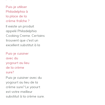
manière que la crème
Puis-je utiliser
fraîche, mais est fait avec
Philadelphia à
du lait au lieu de la
la place de la
crème pour une faible
crème fraîche ?
teneur en matières
Il existe un produit
grasses. Il a également
appelé Philadelphia
une saveur plus
Cooking Creme. Certains
acidulée…
trouvent que c'est un
excellent substitut à la
crème fraîche et qu'il ne
Puis-je cuisiner
se sépare pas à des
avec du
températures élevées. Or,
yogourt au lieu
Puis-je utiliser du
de la crème
mascarpone à la place
sure?
de la crème fraîche ?
Puis-je cuisiner avec du
Autres substituts de
yogourt au lieu de la
crème fraîche La crème
crème sure? Le yaourt
sure…
est votre meilleur
substitut à la crème sure.
Que vous cuisiniez ou