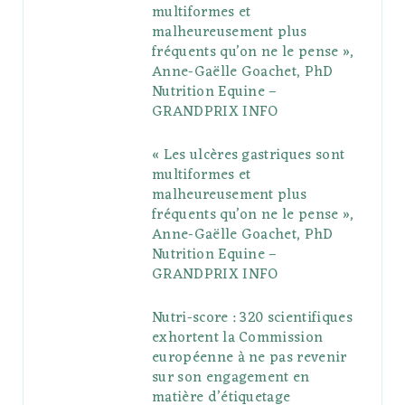
multiformes et
o
r
P
r
e
malheureusement plus
fréquents qu’on ne le pense »,
k
l
a
s
Anne-Gaëlle Goachet, PhD
u
m
t
Nutrition Equine –
GRANDPRIX INFO
s
« Les ulcères gastriques sont
multiformes et
malheureusement plus
fréquents qu’on ne le pense »,
Anne-Gaëlle Goachet, PhD
Nutrition Equine –
GRANDPRIX INFO
Nutri-score : 320 scientifiques
exhortent la Commission
européenne à ne pas revenir
sur son engagement en
matière d’étiquetage