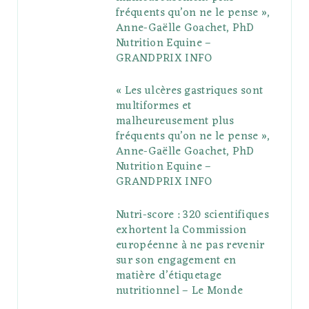
fréquents qu’on ne le pense »,
k
l
a
s
Anne-Gaëlle Goachet, PhD
u
m
t
Nutrition Equine –
GRANDPRIX INFO
s
« Les ulcères gastriques sont
multiformes et
malheureusement plus
fréquents qu’on ne le pense »,
Anne-Gaëlle Goachet, PhD
Nutrition Equine –
GRANDPRIX INFO
Nutri-score : 320 scientifiques
exhortent la Commission
européenne à ne pas revenir
sur son engagement en
matière d’étiquetage
nutritionnel – Le Monde