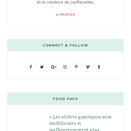
et la créatrice de LesRecettes.
A PROPOS
CONNECT & FOLLOW
F
T
G
I
P
V
T
a
w
o
n
i
i
u
c
i
o
s
n
m
m
e
t
g
t
t
e
b
FOOD FAVS
b
t
l
a
e
o
l
« Les ulcères gastriques sont
o
e
e
g
r
r
multiformes et
o
r
P
r
e
malheureusement plus