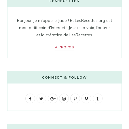
LESRECETTES
Bonjour, je m'appelle Jade ! Et LesRecettes.org est
mon petit coin d'Internet ! Je suis la voix, l'auteur
et la créatrice de LesRecettes.
A PROPOS
CONNECT & FOLLOW
F
T
G
I
P
V
T
a
w
o
n
i
i
u
c
i
o
s
n
m
m
e
t
g
t
t
e
b