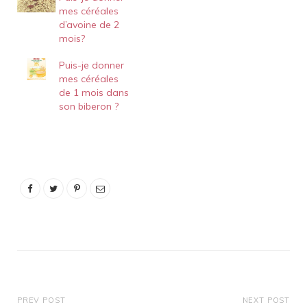
mes céréales
agréable. Alors que les
d’avoine de 2
directives suggèrent de
mois?
commencer à sevrer
votre bébé à 6 mois,
Puis-je donner
certains parents et
mes céréales
même…
de 1 mois dans
son biberon ?
PREV POST
NEXT POST