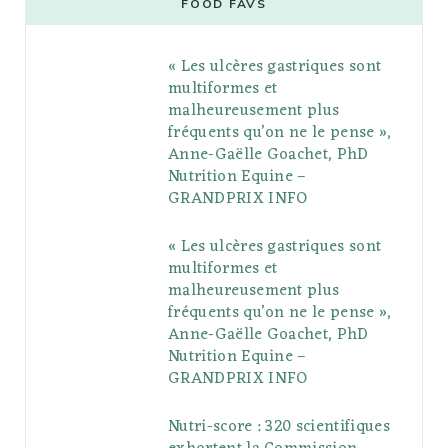
FOOD FAVS
b
t
l
a
e
o
l
« Les ulcères gastriques sont
o
e
e
g
r
r
multiformes et
o
r
P
r
e
malheureusement plus
fréquents qu’on ne le pense »,
k
l
a
s
Anne-Gaëlle Goachet, PhD
u
m
t
Nutrition Equine –
GRANDPRIX INFO
s
« Les ulcères gastriques sont
multiformes et
malheureusement plus
fréquents qu’on ne le pense »,
Anne-Gaëlle Goachet, PhD
Nutrition Equine –
GRANDPRIX INFO
Nutri-score : 320 scientifiques