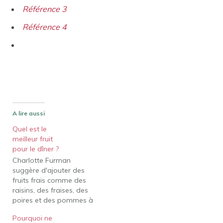
Référence 3
Référence 4
A lire aussi
Quel est le
meilleur fruit
pour le dîner ?
Charlotte Furman
suggère d'ajouter des
fruits frais comme des
raisins, des fraises, des
poires et des pommes à
vos légumes verts. La
Pourquoi ne
saveur peut également