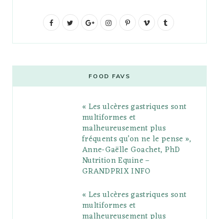
F
T
G
I
P
V
T
a
w
o
n
i
i
u
c
i
o
s
n
m
m
e
t
g
t
t
e
b
FOOD FAVS
b
t
l
a
e
o
l
« Les ulcères gastriques sont
o
e
e
g
r
r
multiformes et
o
r
P
r
e
malheureusement plus
fréquents qu’on ne le pense »,
k
l
a
s
Anne-Gaëlle Goachet, PhD
u
m
t
Nutrition Equine –
GRANDPRIX INFO
s
« Les ulcères gastriques sont
multiformes et
malheureusement plus