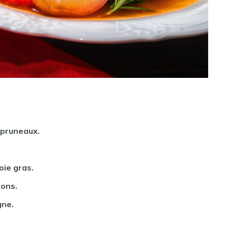
 pruneaux.
oie gras.
rons.
gne.