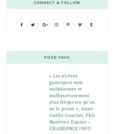
CONNECT & FOLLOW
F
T
G
I
P
V
T
a
w
o
n
i
i
u
c
i
o
s
n
m
m
e
t
g
t
t
e
b
FOOD FAVS
b
t
l
a
e
o
l
« Les ulcères
o
e
e
g
r
r
gastriques sont
o
r
P
r
e
multiformes et
malheureusement
k
l
a
s
plus fréquents qu’on
u
m
t
ne le pense », Anne-
Gaëlle Goachet, PhD
s
Nutrition Equine –
GRANDPRIX INFO