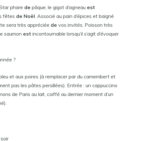
 Star phare
de
pâque, le gigot d’agneau
est
s fêtes
de Noël
. Associé au pain d’épices et baigné
tte sera très appréciée
de
vos invités. Poisson très
 le saumon
est
incontournable lorsqu’il s’agit d’évoquer
’année ?
bleu et aux poires (à remplacer par du camembert et
ent pas les pâtes persillées). Entrée : un cappuccino
ns de Paris au lait, coiffé au dernier moment d’un
é).
soir