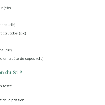
 (clic)
ecs (clic)
 calvados (clic)
 (clic)
 en croûte de cèpes (clic)
on du 31 ?
n festif
t de la passion.