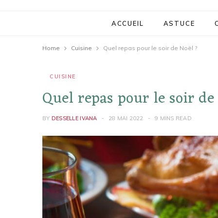
ACCUEIL
ASTUCE
Home
Cuisine
Quel repas pour le soir de Noël ?
CUISINE
Quel repas pour le soir de
BY
DESSELLE IVANA
28 MAI 2022
9 MINS READ