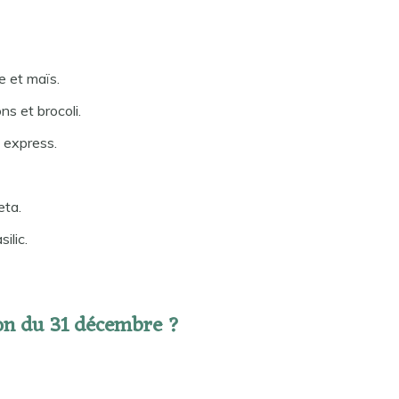
e et maïs.
s et brocoli.
 express.
eta.
ilic.
on du 31 décembre ?