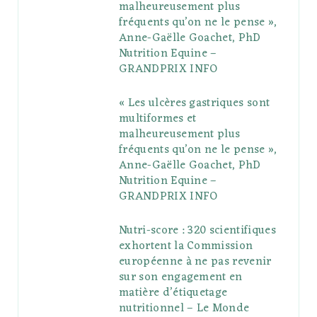
malheureusement plus
fréquents qu’on ne le pense »,
k
l
a
s
Anne-Gaëlle Goachet, PhD
u
m
t
Nutrition Equine –
GRANDPRIX INFO
s
« Les ulcères gastriques sont
multiformes et
malheureusement plus
fréquents qu’on ne le pense »,
Anne-Gaëlle Goachet, PhD
Nutrition Equine –
GRANDPRIX INFO
Nutri-score : 320 scientifiques
exhortent la Commission
européenne à ne pas revenir
sur son engagement en
matière d’étiquetage
nutritionnel – Le Monde