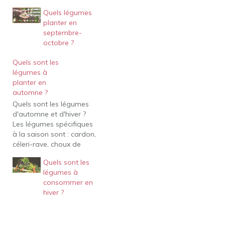
Quels légumes
planter en
septembre-
octobre ?
Quels sont les
légumes à
planter en
automne ?
Quels sont les légumes
d'automne et d'hiver ?
Les légumes spécifiques
à la saison sont : cardon,
céleri-rave, choux de
Bruxelles, chou frisé,
Quels sont les
rutabaga, crosne
légumes à
(plantation), mâche,
consommer en
panais, courges, salsifis
hiver ?
et scorsonère,
topinambour
(plantation), endive. Mais
encore, Quand planter au