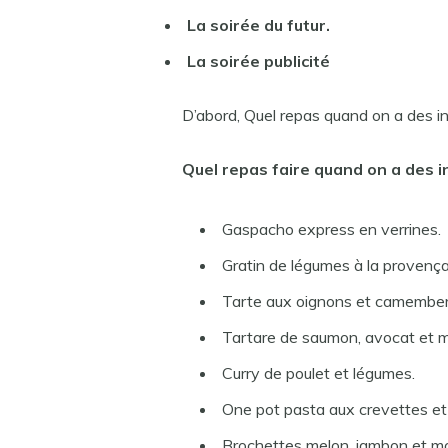
La
soirée
du futur.
La
soirée
publicité
D’abord, Quel repas quand on a des in
Quel repas
faire
quand on a des i
Gaspacho express en verrines.
Gratin de légumes à la provença
Tarte aux oignons et camember
Tartare de saumon, avocat et m
Curry de poulet et légumes.
One pot pasta aux crevettes et 
Brochettes melon, jambon et mo