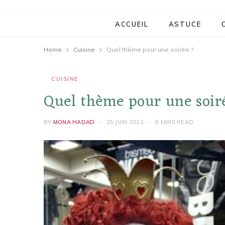
ACCUEIL
ASTUCE
Home
Cuisine
Quel thème pour une soirée ?
CUISINE
Quel thème pour une soir
BY
MONA HADAD
25 JUIN 2022
8 MINS READ