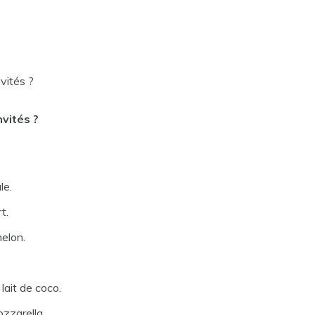
vités ?
nvités
?
le.
t.
elon.
lait de coco.
zzarella.