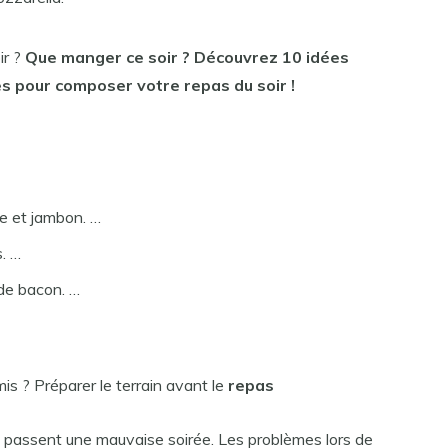
ir ?
Que manger ce
soir
?
Découvrez 10 idées
es
pour
composer votre repas du
soir
!
e et jambon. …
. …
de bacon. …
s ? Préparer le terrain avant le
repas
 et passent une mauvaise soirée. Les problèmes lors de