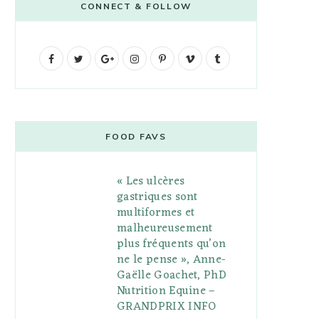
CONNECT & FOLLOW
F
T
G
I
P
V
T
a
w
o
n
i
i
u
c
i
o
s
n
m
m
e
t
g
t
t
e
b
FOOD FAVS
b
t
l
a
e
o
l
« Les ulcères
o
e
e
g
r
r
gastriques sont
o
r
P
r
e
multiformes et
malheureusement
k
l
a
s
plus fréquents qu’on
u
m
t
ne le pense », Anne-
Gaëlle Goachet, PhD
s
Nutrition Equine –
GRANDPRIX INFO