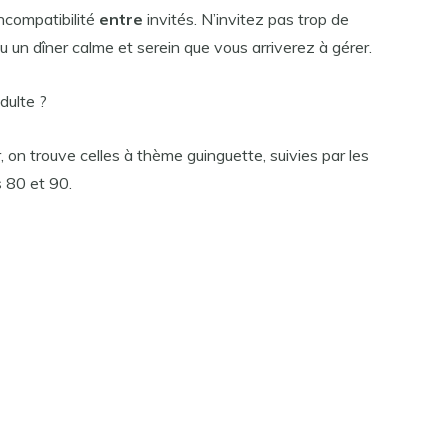
ncompatibilité
entre
invités. N’invitez pas trop de
u un dîner calme et serein que vous arriverez à gérer.
dulte ?
r, on trouve celles à thème guinguette, suivies par les
 80 et 90.