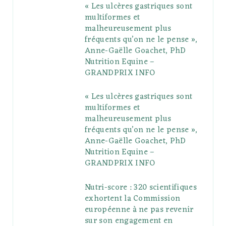
« Les ulcères gastriques sont
o
e
e
g
r
r
multiformes et
o
r
P
r
e
malheureusement plus
fréquents qu’on ne le pense »,
k
l
a
s
Anne-Gaëlle Goachet, PhD
u
m
t
Nutrition Equine –
GRANDPRIX INFO
s
« Les ulcères gastriques sont
multiformes et
malheureusement plus
fréquents qu’on ne le pense »,
Anne-Gaëlle Goachet, PhD
Nutrition Equine –
GRANDPRIX INFO
Nutri-score : 320 scientifiques
exhortent la Commission
européenne à ne pas revenir
sur son engagement en