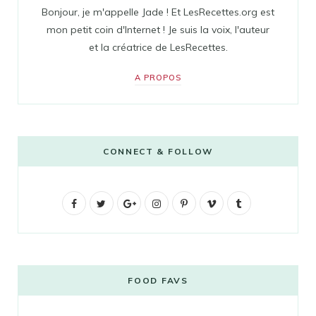
Bonjour, je m'appelle Jade ! Et LesRecettes.org est
mon petit coin d'Internet ! Je suis la voix, l'auteur
et la créatrice de LesRecettes.
A PROPOS
CONNECT & FOLLOW
F
T
G
I
P
V
T
a
w
o
n
i
i
u
c
i
o
s
n
m
m
e
t
g
t
t
e
b
FOOD FAVS
b
t
l
a
e
o
l