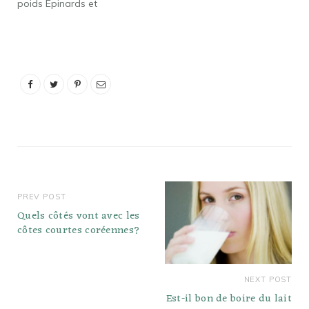
poids Épinards et
collation saine?
Légumes Feuilles. Les
Certainement plus…
épinards et autres
légumes à feuilles
comme la laitue, le chou
frisé, etc., aident à brûler
la graisse du ventre.
Chou-fleur. Le chou-fleur
est riche en fibres et…
PREV POST
Quels côtés vont avec les
côtes courtes coréennes?
NEXT POST
Est-il bon de boire du lait