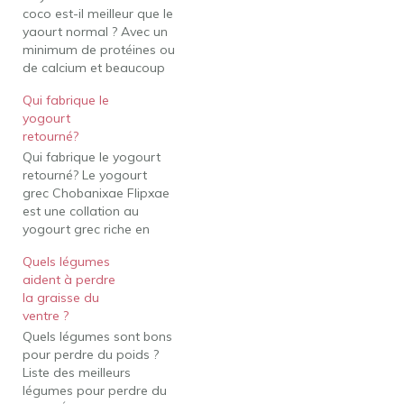
coco est-il meilleur que le
yaourt normal ? Avec un
minimum de protéines ou
de calcium et beaucoup
plus de matières grasses
Qui fabrique le
que le yaourt à base de
yogourt
produits laitiers, le yaourt
retourné?
à la noix de coco est très
Qui fabrique le yogourt
différent sur le plan
retourné? Le yogourt
nutritionnel…
grec Chobanixae Flipxae
est une collation au
yogourt grec riche en
protéines avec de
Quels légumes
délicieux mélanges
aident à perdre
naturels. C'est la gâterie
la graisse du
parfaitement
ventre ?
proportionnée, à tout
Quels légumes sont bons
moment, faite avec zéro
pour perdre du poids ?
ingrédient artificiel. Le
Liste des meilleurs
chobani flip est-il malsain
légumes pour perdre du
? Alors est-ce une