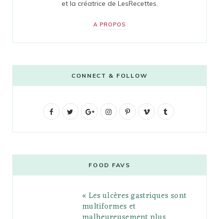
et la créatrice de LesRecettes.
A PROPOS
CONNECT & FOLLOW
F
T
G
I
P
V
T
a
w
o
n
i
i
u
c
i
o
s
n
m
m
e
t
g
t
t
e
b
FOOD FAVS
b
t
l
a
e
o
l
« Les ulcères gastriques sont
o
e
e
g
r
r
multiformes et
o
r
P
r
e
malheureusement plus