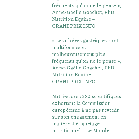
fréquents qu’on ne le pense »,
k
l
a
s
Anne-Gaëlle Goachet, PhD
u
m
t
Nutrition Equine –
GRANDPRIX INFO
s
« Les ulcères gastriques sont
multiformes et
malheureusement plus
fréquents qu’on ne le pense »,
Anne-Gaëlle Goachet, PhD
Nutrition Equine –
GRANDPRIX INFO
Nutri-score : 320 scientifiques
exhortent la Commission
européenne à ne pas revenir
sur son engagement en
matière d’étiquetage
nutritionnel – Le Monde