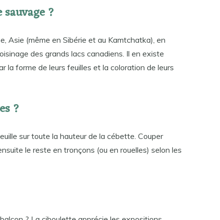
e sauvage ?
e, Asie (même en Sibérie et au Kamtchatka), en
sinage des grands lacs canadiens. Il en existe
r la forme de leurs feuilles et la coloration de leurs
es ?
euille sur toute la hauteur de la cébette. Couper
ensuite le reste en tronçons (ou en rouelles) selon les
u balcon ? La ciboulette apprécie les expositions