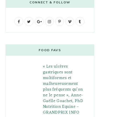
CONNECT & FOLLOW
F
T
G
I
P
V
T
a
w
o
n
i
i
u
c
i
o
s
n
m
m
e
t
g
t
t
e
b
FOOD FAVS
b
t
l
a
e
o
l
« Les ulcères
o
e
e
g
r
r
gastriques sont
o
r
P
r
e
multiformes et
malheureusement
k
l
a
s
plus fréquents qu’on
u
m
t
ne le pense », Anne-
Gaëlle Goachet, PhD
s
Nutrition Equine –
GRANDPRIX INFO