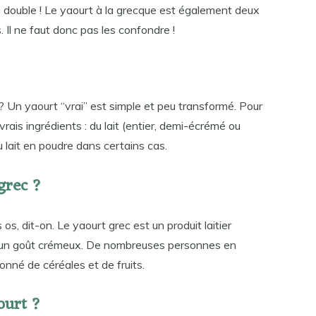
u double ! Le yaourt à la grecque est également deux
s. Il ne faut donc pas les confondre !
yaourt “vrai” est simple et peu transformé. Pour
ais ingrédients : du lait (entier, demi-écrémé ou
 lait en poudre dans certains cas.
grec ?
os, dit-on. Le yaourt grec est un produit laitier
 a un goût crémeux. De nombreuses personnes en
nné de céréales et de fruits.
ourt ?