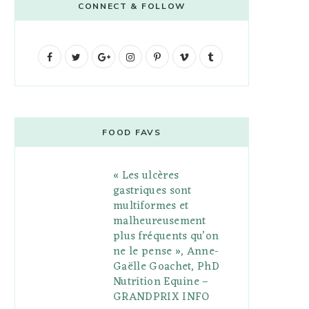
CONNECT & FOLLOW
F
T
G
I
P
V
T
a
w
o
n
i
i
u
c
i
o
s
n
m
m
e
t
g
t
t
e
b
FOOD FAVS
b
t
l
a
e
o
l
« Les ulcères
o
e
e
g
r
r
gastriques sont
o
r
P
r
e
multiformes et
malheureusement
k
l
a
s
plus fréquents qu’on
u
m
t
ne le pense », Anne-
Gaëlle Goachet, PhD
s
Nutrition Equine –
GRANDPRIX INFO