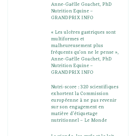
Anne-Gaëlle Goachet, PhD
u
m
t
Nutrition Equine –
GRANDPRIX INFO
s
« Les ulcères gastriques sont
multiformes et
malheureusement plus
fréquents qu’on ne le pense »,
Anne-Gaëlle Goachet, PhD
Nutrition Equine –
GRANDPRIX INFO
Nutri-score : 320 scientifiques
exhortent la Commission
européenne à ne pas revenir
sur son engagement en
matière d’étiquetage
nutritionnel – Le Monde