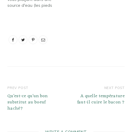
source d'eau (les pieds
dans l'eau du rivage par
exemple) et en plaçant la
marmite devant vous,
vous pourrez cuisiner
sans devoir fermer sans
cesse l'inventaire de la
marmite et faire de
nombreux aller-retour
pour aller…
PREV POST
NEXT POST
Qu’est-ce qu’un bon
A quelle température
substitut au boeuf
faut-il cuire le bacon ?
haché?