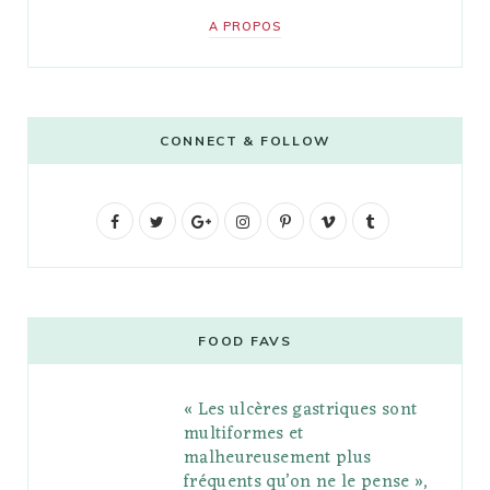
A PROPOS
CONNECT & FOLLOW
F
T
G
I
P
V
T
a
w
o
n
i
i
u
c
i
o
s
n
m
m
e
t
g
t
t
e
b
FOOD FAVS
b
t
l
a
e
o
l
« Les ulcères gastriques sont
o
e
e
g
r
r
multiformes et
o
r
P
r
e
malheureusement plus
fréquents qu’on ne le pense »,
k
l
a
s