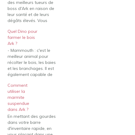
des meilleurs tueurs de
boss d'Ark en raison de
leur santé et de leurs
dégâts élevés. Vous
pouvez également les
Quel Dino pour
utiliser comme
farmer le bois
ramasseurs de viande,
Ark ?
transporteurs et comme
- Mammouth : c'est le
réservoir pour les
meilleur animal pour
dommages. Mais encore,
récolter le bois, les baies
Quel est le meilleur
et les branchages. Il est
dinosaure de Ark ?
également capable de
Ankylosaure. L'Ankylo
tuer facilement les petits
ou…
Comment
dinosaures. Mais encore,
utiliser la
Comment faire
marmite
reproduire des Dino Ark ?
suspendue
Apprivoiser ensuite un
dans Ark ?
mâle et une femelle de la
En mettant des gourdes
même espèce, pour
dans votre barre
pouvoir les faire…
d'inventaire rapide, en
vous plaçant dans une