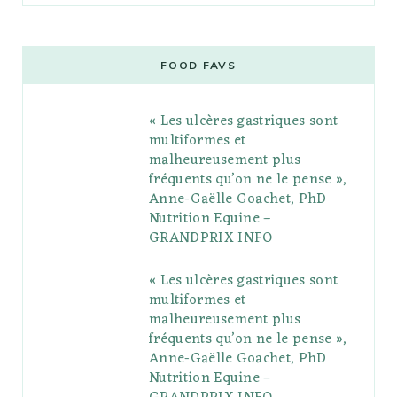
c
i
o
s
n
m
m
e
t
g
t
t
e
b
FOOD FAVS
b
t
l
a
e
o
l
« Les ulcères gastriques sont
o
e
e
g
r
r
multiformes et
o
r
P
r
e
malheureusement plus
fréquents qu’on ne le pense »,
k
l
a
s
Anne-Gaëlle Goachet, PhD
u
m
t
Nutrition Equine –
GRANDPRIX INFO
s
« Les ulcères gastriques sont
multiformes et
malheureusement plus
fréquents qu’on ne le pense »,
Anne-Gaëlle Goachet, PhD
Nutrition Equine –