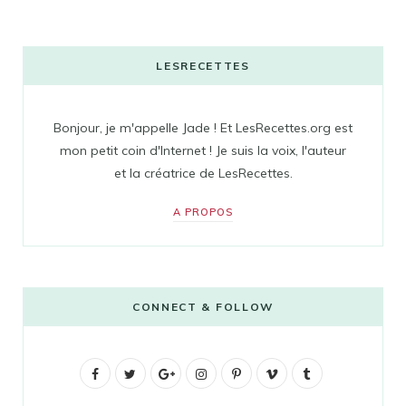
LESRECETTES
Bonjour, je m'appelle Jade ! Et LesRecettes.org est
mon petit coin d'Internet ! Je suis la voix, l'auteur
et la créatrice de LesRecettes.
A PROPOS
CONNECT & FOLLOW
F
T
G
I
P
V
T
a
w
o
n
i
i
u