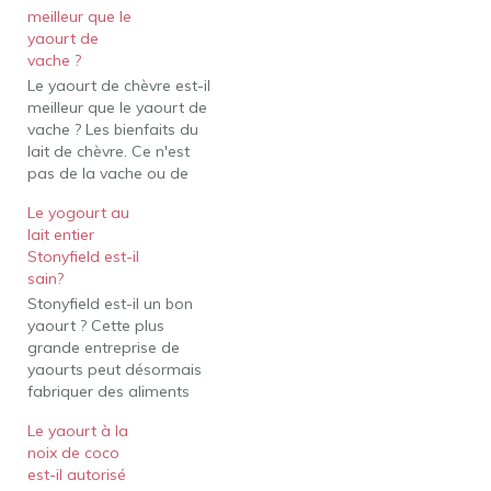
meilleur que le
yaourt de
vache ?
Le yaourt de chèvre est-il
meilleur que le yaourt de
vache ? Les bienfaits du
lait de chèvre. Ce n'est
pas de la vache ou de
l'avoine, c'est de la
Le yogourt au
chèvre ! Plus digestes
lait entier
que les yaourts au lait de
Stonyfield est-il
vache et moins
sain?
transformés que les
Stonyfield est-il un bon
yaourts à base de…
yaourt ? Cette plus
grande entreprise de
yaourts peut désormais
fabriquer des aliments
sains et délicieux sans
Le yaourt à la
recourir à des produits
noix de coco
chimiques toxiques
est-il autorisé
(comme les pesticides