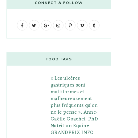
CONNECT & FOLLOW
F
T
G
I
P
V
T
a
w
o
n
i
i
u
c
i
o
s
n
m
m
e
t
g
t
t
e
b
FOOD FAVS
b
t
l
a
e
o
l
« Les ulcères
o
e
e
g
r
r
gastriques sont
o
r
P
r
e
multiformes et
malheureusement
k
l
a
s
plus fréquents qu’on
u
m
t
ne le pense », Anne-
Gaëlle Goachet, PhD
s
Nutrition Equine –
GRANDPRIX INFO