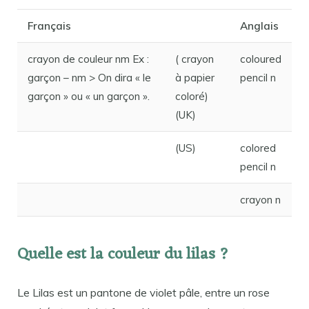
Français
Anglais
crayon de couleur nm Ex :
( crayon
coloured
garçon – nm > On dira « le
à papier
pencil n
garçon » ou « un garçon ».
coloré)
(UK)
(US)
colored
pencil n
crayon n
Quelle est la couleur du lilas ?
Le Lilas est un pantone de violet pâle, entre un rose