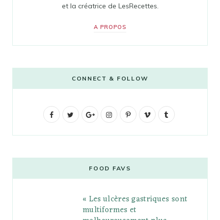
et la créatrice de LesRecettes.
A PROPOS
CONNECT & FOLLOW
F
T
G
I
P
V
T
a
w
o
n
i
i
u
c
i
o
s
n
m
m
e
t
g
t
t
e
b
FOOD FAVS
b
t
l
a
e
o
l
« Les ulcères gastriques sont
o
e
e
g
r
r
multiformes et
o
r
P
r
e