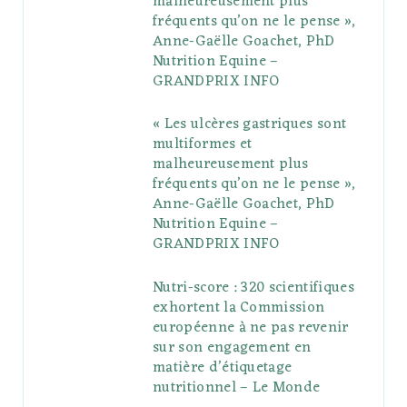
malheureusement plus
fréquents qu’on ne le pense »,
k
l
a
s
Anne-Gaëlle Goachet, PhD
u
m
t
Nutrition Equine –
GRANDPRIX INFO
s
« Les ulcères gastriques sont
multiformes et
malheureusement plus
fréquents qu’on ne le pense »,
Anne-Gaëlle Goachet, PhD
Nutrition Equine –
GRANDPRIX INFO
Nutri-score : 320 scientifiques
exhortent la Commission
européenne à ne pas revenir
sur son engagement en
matière d’étiquetage
nutritionnel – Le Monde