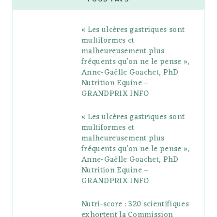
b
t
l
a
e
o
l
« Les ulcères gastriques sont
o
e
e
g
r
r
multiformes et
o
r
P
r
e
malheureusement plus
fréquents qu’on ne le pense »,
k
l
a
s
Anne-Gaëlle Goachet, PhD
u
m
t
Nutrition Equine –
GRANDPRIX INFO
s
« Les ulcères gastriques sont
multiformes et
malheureusement plus
fréquents qu’on ne le pense »,
Anne-Gaëlle Goachet, PhD
Nutrition Equine –
GRANDPRIX INFO
Nutri-score : 320 scientifiques
exhortent la Commission