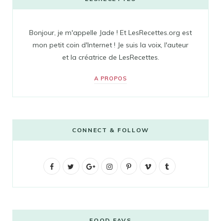
Bonjour, je m'appelle Jade ! Et LesRecettes.org est
mon petit coin d'Internet ! Je suis la voix, l'auteur
et la créatrice de LesRecettes.
A PROPOS
CONNECT & FOLLOW
F
T
G
I
P
V
T
a
w
o
n
i
i
u
c
i
o
s
n
m
m
e
t
g
t
t
e
b
FOOD FAVS