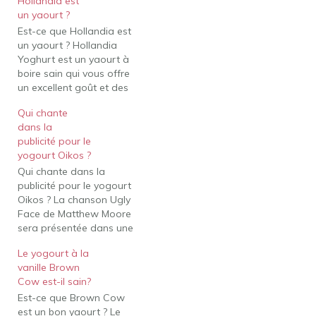
Hollandia est
un yaourt ?
Est-ce que Hollandia est
un yaourt ? Hollandia
Yoghurt est un yaourt à
boire sain qui vous offre
un excellent goût et des
bienfaits nourrissants
Qui chante
pour votre bien-être
dans la
intérieur et extérieur. ... Il
publicité pour le
est disponible en
yogourt Oikos ?
différentes tailles
Qui chante dans la
d'emballages pour votre
publicité pour le yogourt
plus grand plaisir. Il se
Oikos ? La chanson Ugly
décline en saveurs
Face de Matthew Moore
nature…
sera présentée dans une
publicité pendant le
Le yogourt à la
grand match. La chanson
vanille Brown
est l'inspiration de la
Cow est-il sain?
nouvelle campagne
Est-ce que Brown Cow
publicitaire du yogourt
est un bon yaourt ? Le
Oikos. Moore, dont le