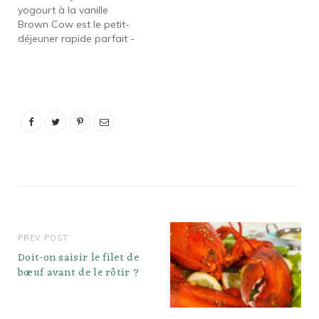
yogourt à la vanille
nom de scène est Mizta
Brown Cow est le petit-
Ceo, a déclaré que…
déjeuner rapide parfait -
ou le déjeuner - lorsqu'il
est garni de baies et d'un
peu de granola. La
vanille ajoute une touche
agréable. Les contenants
individuels vont bien à la
rigueur,…
PREV POST
Doit-on saisir le filet de
bœuf avant de le rôtir ?