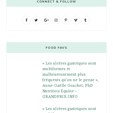
CONNECT & FOLLOW
F
T
G
I
P
V
T
a
w
o
n
i
i
u
c
i
o
s
n
m
m
e
t
g
t
t
e
b
FOOD FAVS
b
t
l
a
e
o
l
« Les ulcères gastriques sont
o
e
e
g
r
r
multiformes et
o
r
P
r
e
malheureusement plus
fréquents qu’on ne le pense »,
k
l
a
s
Anne-Gaëlle Goachet, PhD
u
m
t
Nutrition Equine –
GRANDPRIX INFO
s
« Les ulcères gastriques sont