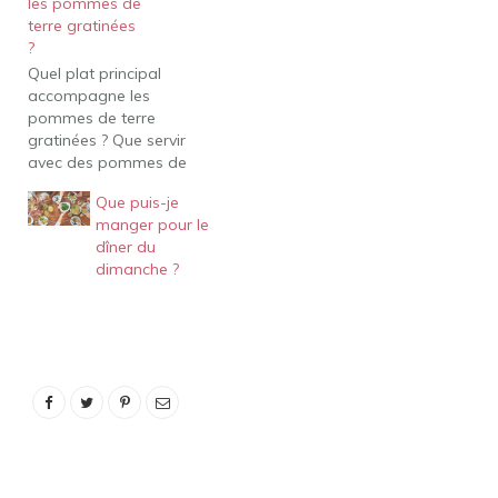
les pommes de
terre gratinées
?
Quel plat principal
accompagne les
pommes de terre
gratinées ? Que servir
avec des pommes de
terre gratinées Jambon.
Que puis-je
Commençons par un
manger pour le
morceau de viande
dîner du
sucré, salé et fumé.
dimanche ?
Côtelettes de porc frites.
Les côtelettes de porc
frites sont non seulement
savoureuses, mais aussi
très faciles à préparer !
Poulet…