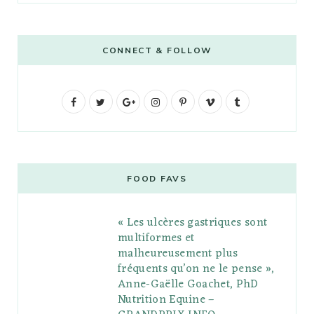
CONNECT & FOLLOW
F
T
G
I
P
V
T
a
w
o
n
i
i
u
c
i
o
s
n
m
m
e
t
g
t
t
e
b
FOOD FAVS
b
t
l
a
e
o
l
« Les ulcères gastriques sont
o
e
e
g
r
r
multiformes et
o
r
P
r
e
malheureusement plus
fréquents qu’on ne le pense »,
k
l
a
s
Anne-Gaëlle Goachet, PhD
u
m
t
Nutrition Equine –