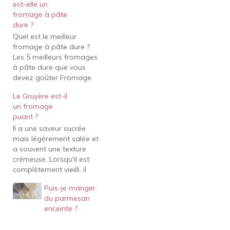
est-elle un
fromage à pâte
dure ?
Quel est le meilleur
fromage à pâte dure ?
Les 5 meilleurs fromages
à pâte dure que vous
devez goûter Fromage
suisse. Crédit : Pixabay.
Le Gruyère est-il
Gruyère. Crédit : CC /
un fromage
Alpage de la Gruyère.
puant ?
Cave rebelle. Ce fromage
Il a une saveur sucrée
est super crémeux et
mais légèrement salée et
fabriqué à partir des
a souvent une texture
vaches les plus pures…
crémeuse. Lorsqu'il est
complètement vieilli, il
présente de petites
Puis-je manger
fissures et une texture
du parmesan
légèrement granuleuse. Il
enceinte ?
peut avoir une odeur
assez forte en raison du