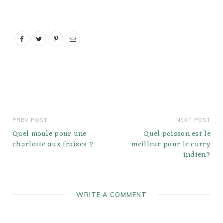
processus qui crée sa
croûte. Or, Puis-je
remplacer le provolone
par du…
PREV POST
NEXT POST
Quel moule pour une
Quel poisson est le
charlotte aux fraises ?
meilleur pour le curry
indien?
WRITE A COMMENT