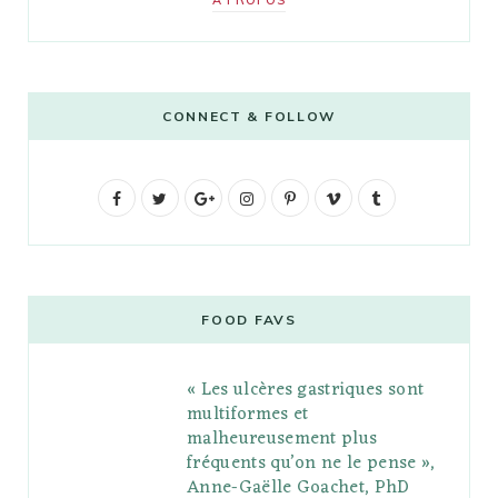
A PROPOS
CONNECT & FOLLOW
F
T
G
I
P
V
T
a
w
o
n
i
i
u
c
i
o
s
n
m
m
e
t
g
t
t
e
b
FOOD FAVS
b
t
l
a
e
o
l
« Les ulcères gastriques sont
o
e
e
g
r
r
multiformes et
o
r
P
r
e
malheureusement plus
fréquents qu’on ne le pense »,
k
l
a
s
Anne-Gaëlle Goachet, PhD