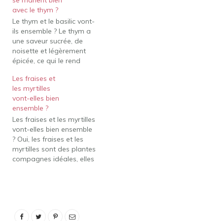
se marient bien
avec le thym ?
Le thym et le basilic vont-
ils ensemble ? Le thym a
une saveur sucrée, de
noisette et légèrement
épicée, ce qui le rend
idéal pour les marinades
Les fraises et
et la plupart des plats de
les myrtilles
viande. Il se marie bien
vont-elles bien
avec ces herbes : Basilic,
ensemble ?
ciboulette, origan, persil,
Les fraises et les myrtilles
romarin, sauge et
vont-elles bien ensemble
estragon.…
? Oui, les fraises et les
myrtilles sont des plantes
compagnes idéales, elles
peuvent être cultivées
ensemble et l'une d'entre
elles est parce qu'elles
peuvent à la fois être
utiles et qu'elles sont de
belles plantes