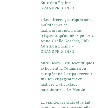
u
m
t
Nutrition Equine –
GRANDPRIX INFO
s
« Les ulcères gastriques sont
multiformes et
malheureusement plus
fréquents qu’on ne le pense »,
Anne-Gaëlle Goachet, PhD
Nutrition Equine –
GRANDPRIX INFO
Nutri-score : 320 scientifiques
exhortent la Commission
européenne à ne pas revenir
sur son engagement en
matière d’étiquetage
nutritionnel – Le Monde
La viande, les œufs et le lait