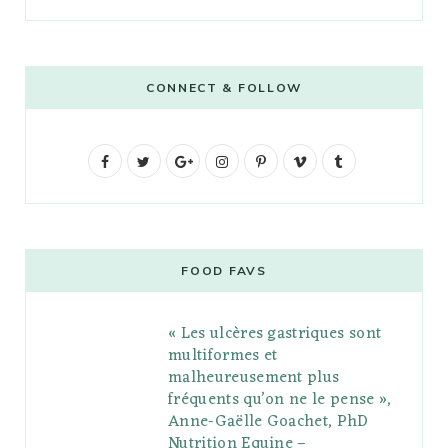
CONNECT & FOLLOW
F
T
G
I
P
V
T
a
w
o
n
i
i
u
c
i
o
s
n
m
m
e
t
g
t
t
e
b
FOOD FAVS
b
t
l
a
e
o
l
« Les ulcères gastriques sont
o
e
e
g
r
r
multiformes et
o
r
P
r
e
malheureusement plus
fréquents qu’on ne le pense »,
k
l
a
s
Anne-Gaëlle Goachet, PhD
u
m
t
Nutrition Equine –