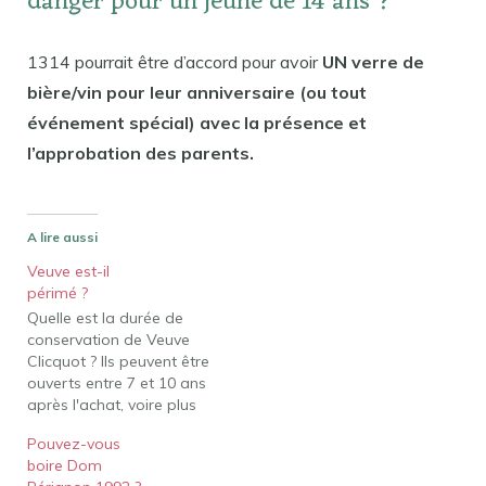
danger pour un jeune de 14 ans ?
1314 pourrait être d’accord pour avoir
UN verre de
bière/vin pour leur anniversaire (ou tout
événement spécial) avec la présence et
l’approbation des parents.
A lire aussi
Veuve est-il
périmé ?
Quelle est la durée de
conservation de Veuve
Clicquot ? Ils peuvent être
ouverts entre 7 et 10 ans
après l'achat, voire plus
tard. Toutes les bouteilles
Pouvez-vous
de champagne que nous
boire Dom
vendons ont été vieillies