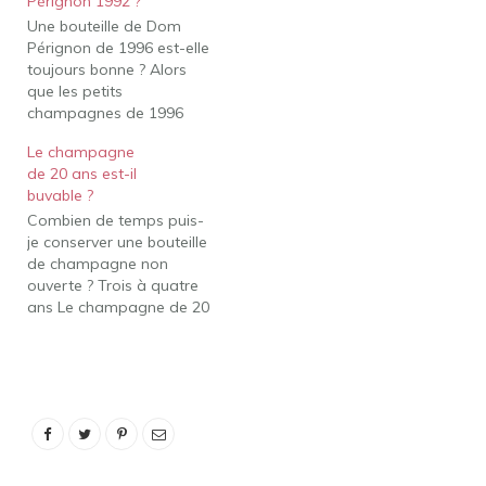
Pérignon 1992 ?
dans nos caves et
Une bouteille de Dom
peuvent être ouvertes
Pérignon de 1996 est-elle
dès leur achat. Combien
toujours bonne ? Alors
de temps dure le…
que les petits
champagnes de 1996
sont peut-être en train
Le champagne
de mourir, les géants du
de 20 ans est-il
millésime sont toujours
buvable ?
bien vivants et se
Combien de temps puis-
comportent
je conserver une bouteille
magnifiquement en ce
de champagne non
moment s'ils ont été bien
ouverte ? Trois à quatre
traités au cours des 21
ans Le champagne de 20
dernières années…
ans est-il buvable ? Date
d'expiration du
champagne. (non ouvert)
Cave/réfrigérateur Le vin
mousseux dure 3 à 4 ans
Peut-on garder le
champagne 10 ans ? En
règle générale, les…