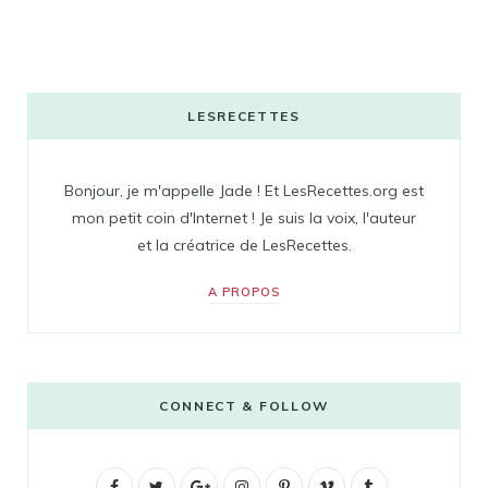
LESRECETTES
Bonjour, je m'appelle Jade ! Et LesRecettes.org est
mon petit coin d'Internet ! Je suis la voix, l'auteur
et la créatrice de LesRecettes.
A PROPOS
CONNECT & FOLLOW
F
T
G
I
P
V
T