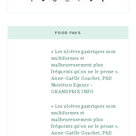
a
w
o
n
i
i
u
c
i
o
s
n
m
m
e
t
g
t
t
e
b
FOOD FAVS
b
t
l
a
e
o
l
« Les ulcères gastriques sont
o
e
e
g
r
r
multiformes et
o
r
P
r
e
malheureusement plus
fréquents qu’on ne le pense »,
k
l
a
s
Anne-Gaëlle Goachet, PhD
u
m
t
Nutrition Equine –
GRANDPRIX INFO
s
« Les ulcères gastriques sont
multiformes et
malheureusement plus
fréquents qu’on ne le pense »,
Anne-Gaëlle Goachet, PhD