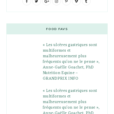
F
T
G
I
P
V
T
a
w
o
n
i
i
u
c
i
o
s
n
m
m
e
t
g
t
t
e
b
FOOD FAVS
b
t
l
a
e
o
l
« Les ulcères gastriques sont
o
e
e
g
r
r
multiformes et
o
r
P
r
e
malheureusement plus
fréquents qu’on ne le pense »,
k
l
a
s
Anne-Gaëlle Goachet, PhD
u
m
t
Nutrition Equine –
GRANDPRIX INFO
s
« Les ulcères gastriques sont
multiformes et
malheureusement plus
fréquents qu’on ne le pense »,
Anne-Gaëlle Goachet, PhD