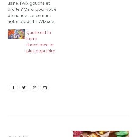
usine Twix gauche et
droite ? Merci pour votre
demande concernant
notre produit TWIXxae.
Le TWIX gauche/TWIX
Quelle est la
droit est notre nouvelle
barre
campagne de marketing
chocolatée la
et est conçu pour vous
plus populaire
inciter à choisir votre côté
préféré. Le produit
TWIXxae que vous
appréciez est fabriqué
dans une seule usine…