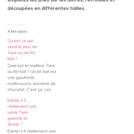
découpées en différentes tailles.
A lire aussi
Qu’est-ce qui
vend le plus de
Twix ou de Kit
Kat ?
Quel est le meilleur Twix
ou Kit Kat ? Un kit kat est
une gaufrette
multicouche, enrobée de
chocolat. C'est ça. Les
gaufrettes sont des
Existe-t-il
gaufrettes douces, fines
réellement une
et aérées, par rapport au
usine Twix
biscuit dur dans un twix.
gauche et
Cependant, le chocolat
droite ?
sur les barres twix est de
Existe-t-il réellement une
meilleure qualité que…