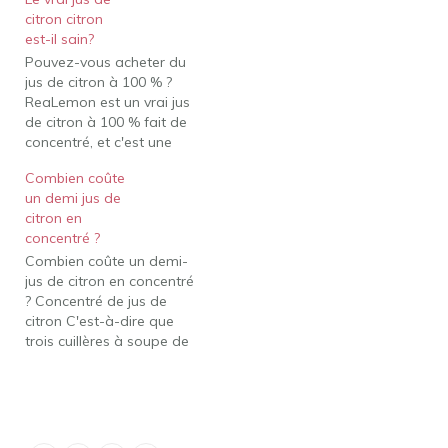
pressé. Cela équivaut à
citron citron
environ 4 à 5 cuillères à
est-il sain?
soupe par citron
Pouvez-vous acheter du
Combien de cuillères à
jus de citron à 100 % ?
soupe de jus de citron
ReaLemon est un vrai jus
concentré équivaut à…
de citron à 100 % fait de
concentré, et c'est une
excellente alternative aux
Combien coûte
tracas des citrons frais.
un demi jus de
ReaLemon est votre
citron en
compagnon de cuisine,
concentré ?
idéal pour ajouter une
Combien coûte un demi-
délicieuse touche de
jus de citron en concentré
citron à vos recettes…
? Concentré de jus de
citron C'est-à-dire que
trois cuillères à soupe de
concentré équivaut au jus
d'un citron. Trop de citron
dans la sauce Peut-on
remplacer le jus de citron
par du citron frais ?