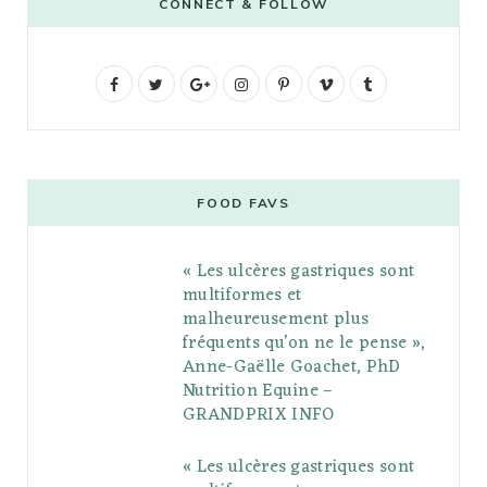
CONNECT & FOLLOW
F
T
G
I
P
V
T
a
w
o
n
i
i
u
c
i
o
s
n
m
m
e
t
g
t
t
e
b
FOOD FAVS
b
t
l
a
e
o
l
« Les ulcères gastriques sont
o
e
e
g
r
r
multiformes et
o
r
P
r
e
malheureusement plus
fréquents qu’on ne le pense »,
k
l
a
s
Anne-Gaëlle Goachet, PhD
u
m
t
Nutrition Equine –
GRANDPRIX INFO
s
« Les ulcères gastriques sont