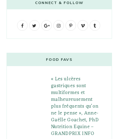
CONNECT & FOLLOW
F
T
G
I
P
V
T
a
w
o
n
i
i
u
c
i
o
s
n
m
m
e
t
g
t
t
e
b
FOOD FAVS
b
t
l
a
e
o
l
« Les ulcères
o
e
e
g
r
r
gastriques sont
o
r
P
r
e
multiformes et
malheureusement
k
l
a
s
plus fréquents qu’on
u
m
t
ne le pense », Anne-
Gaëlle Goachet, PhD
s
Nutrition Equine –
GRANDPRIX INFO