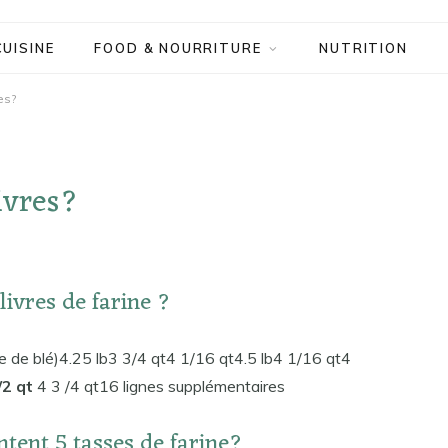
CUISINE
FOOD & NOURRITURE
NUTRITION
es?
ivres?
ivres de farine ?
e de blé)4.25 lb3 3/4 qt4 1/16 qt4.5 lb4 1/16 qt4
/2 qt
4 3 /4 qt16 lignes supplémentaires
tent 5 tasses de farine?