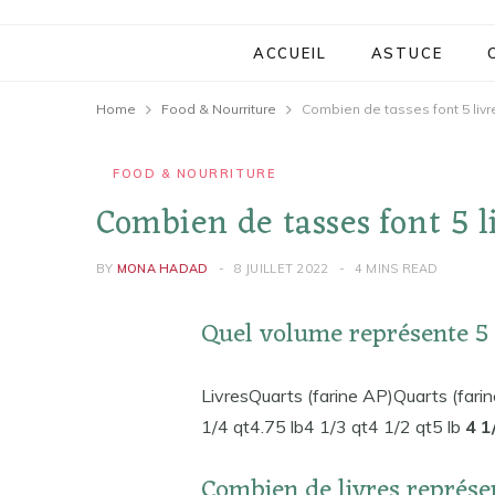
ACCUEIL
ASTUCE
Home
Food & Nourriture
Combien de tasses font 5 livr
FOOD & NOURRITURE
Combien de tasses font 5 l
BY
MONA HADAD
8 JUILLET 2022
4 MINS READ
Quel volume représente 5 l
LivresQuarts (farine AP)Quarts (farin
1/4 qt4.75 lb4 1/3 qt4 1/2 qt5 lb
4 1
Combien de livres représen