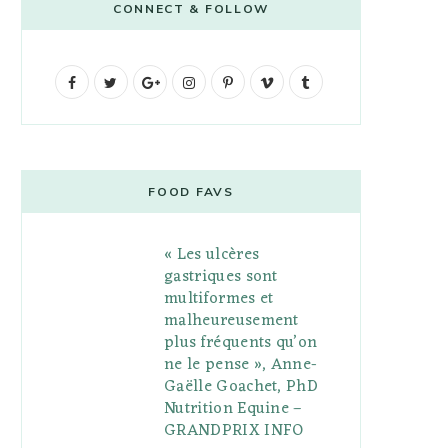
CONNECT & FOLLOW
F
T
G
I
P
V
T
a
w
o
n
i
i
u
c
i
o
s
n
m
m
e
t
g
t
t
e
b
FOOD FAVS
b
t
l
a
e
o
l
« Les ulcères
o
e
e
g
r
r
gastriques sont
o
r
P
r
e
multiformes et
malheureusement
k
l
a
s
plus fréquents qu’on
u
m
t
ne le pense », Anne-
Gaëlle Goachet, PhD
s
Nutrition Equine –
GRANDPRIX INFO