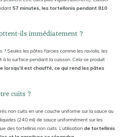
pendant
57 minutes, les tortellonis pendant 810
lottent-ils immédiatement ?
s ? Seules les pâtes farcies comme les raviolis, les
nt à la surface pendant la cuisson. Cela se produit
ate lorsqu’il est chauffé, ce qui rend les pâtes
être cuits ?
igérés non cuits en une couche uniforme sur la sauce au
 liquides (240 ml) de sauce uniformément sur les
ue des tortellinis non cuits. L’utilisation
de tortellinis
illes et la garniture se répandra