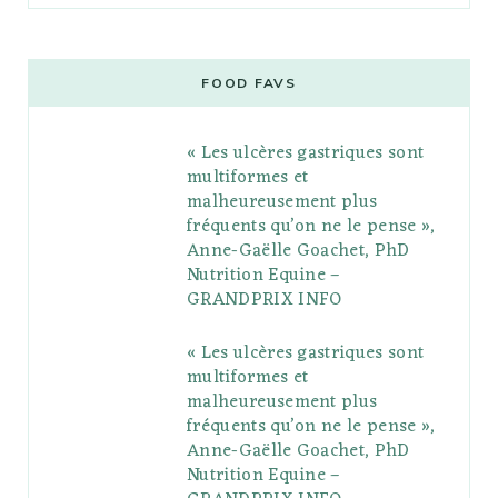
c
i
o
s
n
m
m
e
t
g
t
t
e
b
FOOD FAVS
b
t
l
a
e
o
l
« Les ulcères gastriques sont
o
e
e
g
r
r
multiformes et
o
r
P
r
e
malheureusement plus
fréquents qu’on ne le pense »,
k
l
a
s
Anne-Gaëlle Goachet, PhD
u
m
t
Nutrition Equine –
GRANDPRIX INFO
s
« Les ulcères gastriques sont
multiformes et
malheureusement plus
fréquents qu’on ne le pense »,
Anne-Gaëlle Goachet, PhD
Nutrition Equine –