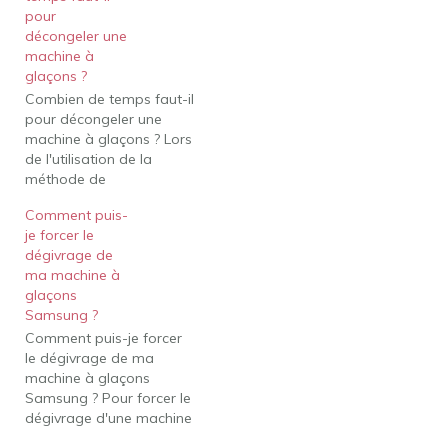
pour
décongeler une
machine à
glaçons ?
Combien de temps faut-il
pour décongeler une
machine à glaçons ? Lors
de l'utilisation de la
méthode de
décongélation manuelle,
Comment puis-
la machine à glaçons
je forcer le
peut prendre jusqu'à 6
dégivrage de
heures pour décongeler
ma machine à
complètement. Comment
glaçons
dégivrer ma machine à
Samsung ?
glaçons ? Comment
Comment puis-je forcer
décongeler une machine
le dégivrage de ma
à glaçons Débranchez le
machine à glaçons
réfrigérateur et retirez…
Samsung ? Pour forcer le
dégivrage d'une machine
à glaçons Samsung,