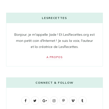
LESRECETTES
Bonjour, je m'appelle Jade ! Et LesRecettes.org est
mon petit coin d'Internet ! Je suis la voix, l'auteur
et la créatrice de LesRecettes.
A PROPOS
CONNECT & FOLLOW
F
T
G
I
P
V
T
a
w
o
n
i
i
u