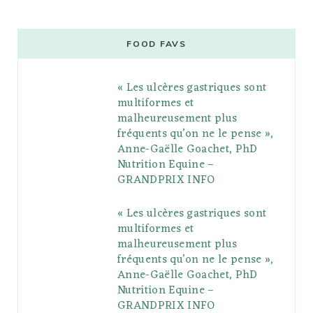
c
i
o
s
n
m
m
e
t
g
t
t
e
b
FOOD FAVS
b
t
l
a
e
o
l
« Les ulcères gastriques sont
o
e
e
g
r
r
multiformes et
o
r
P
r
e
malheureusement plus
fréquents qu’on ne le pense »,
k
l
a
s
Anne-Gaëlle Goachet, PhD
u
m
t
Nutrition Equine –
GRANDPRIX INFO
s
« Les ulcères gastriques sont
multiformes et
malheureusement plus
fréquents qu’on ne le pense »,
Anne-Gaëlle Goachet, PhD
Nutrition Equine –
GRANDPRIX INFO