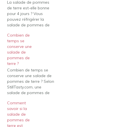
La salade de pommes
de terre est-elle bonne
pour 4 jours ? Vous
pouvez réfrigérer la
salade de pommes de
terre jusqu'à 3-4 jours. La
Combien de
salade de pommes de
temps se
terre est un repas de
conserve une
remplissage populaire
salade de
qui peut être préparé
pommes de
rapidement et
terre ?
facilement. Si vous
Combien de temps se
planifiez correctement
conserve une salade de
votre alimentation, il…
pommes de terre ? Selon
StillTasty.com, une
salade de pommes de
terre préparée, qu'elle
Comment
soit faite maison ou
savoir si la
achetée en magasin,
salade de
assaisonnée de vinaigre
pommes de
et d'huile ou de
terre est
mayonnaise, restera