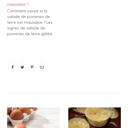
mauvaise ?
fraîche au réfrigérateur
Comment savoir si la
jusqu'à cinq jours, si elle
salade de pommes de
est conservée
terre est mauvaise ? Les
correctement. La…
signes de salade de
pommes de terre gâtée
comprennent : Ça sent
mauvais. Donnez une
bonne bouffée à la
salade avant de la
manger. Il y a de la
moisissure dans le
récipient. La texture a
changé.…