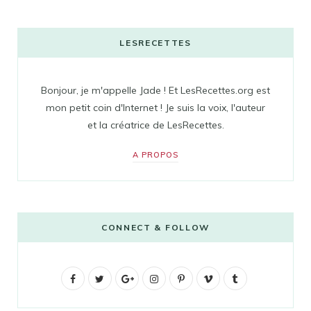
LESRECETTES
Bonjour, je m'appelle Jade ! Et LesRecettes.org est
mon petit coin d'Internet ! Je suis la voix, l'auteur
et la créatrice de LesRecettes.
A PROPOS
CONNECT & FOLLOW
F
T
G
I
P
V
T
a
w
o
n
i
i
u