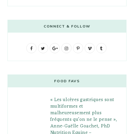
CONNECT & FOLLOW
F
T
G
I
P
V
T
a
w
o
n
i
i
u
c
i
o
s
n
m
m
e
t
g
t
t
e
b
FOOD FAVS
b
t
l
a
e
o
l
« Les ulcères gastriques sont
o
e
e
g
r
r
multiformes et
o
r
P
r
e
malheureusement plus
fréquents qu’on ne le pense »,
k
l
a
s
Anne-Gaëlle Goachet, PhD
u
m
t
Nutrition Equine –