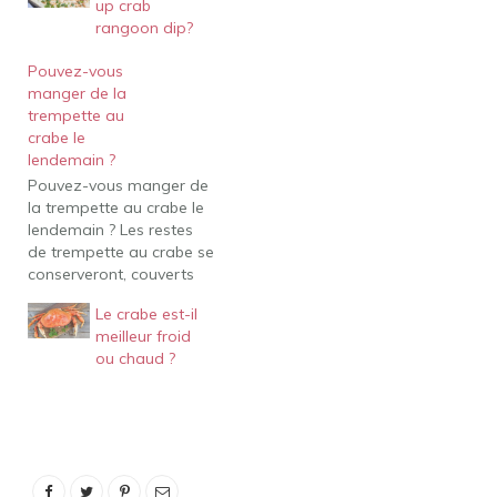
up crab
rangoon dip?
Pouvez-vous
manger de la
trempette au
crabe le
lendemain ?
Pouvez-vous manger de
la trempette au crabe le
lendemain ? Les restes
de trempette au crabe se
conserveront, couverts
au réfrigérateur, jusqu'à
Le crabe est-il
5 jours. Réchauffer au
meilleur froid
micro-ondes. À faire à
ou chaud ?
l'avance : La trempette
au crabe peut être
préparée 1 jour à
l'avance, conservée
couverte au réfrigérateur,
puis cuite selon…