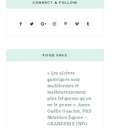
CONNECT & FOLLOW
F
T
G
I
P
V
T
a
w
o
n
i
i
u
c
i
o
s
n
m
m
e
t
g
t
t
e
b
FOOD FAVS
b
t
l
a
e
o
l
« Les ulcères
o
e
e
g
r
r
gastriques sont
o
r
P
r
e
multiformes et
malheureusement
k
l
a
s
plus fréquents qu’on
u
m
t
ne le pense », Anne-
Gaëlle Goachet, PhD
s
Nutrition Equine –
GRANDPRIX INFO