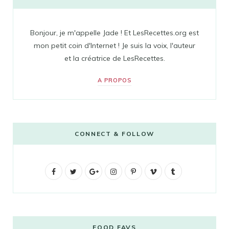
Bonjour, je m'appelle Jade ! Et LesRecettes.org est
mon petit coin d'Internet ! Je suis la voix, l'auteur
et la créatrice de LesRecettes.
A PROPOS
CONNECT & FOLLOW
F
T
G
I
P
V
T
a
w
o
n
i
i
u
c
i
o
s
n
m
m
e
t
g
t
t
e
b
FOOD FAVS