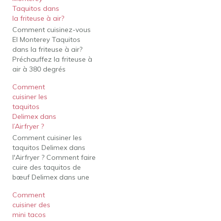
Taquitos dans
la friteuse à air?
Comment cuisinez-vous
El Monterey Taquitos
dans la friteuse à air?
Préchauffez la friteuse à
air à 380 degrés
Fahrenheit. Préparez le
Comment
panier de la friteuse à air
cuisiner les
avec un aérosol de
taquitos
cuisson antiadhésif si
Delimex dans
nécessaire. Placez les
l’Airfryer ?
taquitos congelés en une
Comment cuisiner les
seule couche au fond du
taquitos Delimex dans
panier de la friteuse…
l'Airfryer ? Comment faire
cuire des taquitos de
bœuf Delimex dans une
friteuse à air Préchauffer
Comment
la friteuse à air à 400F.
cuisiner des
Cuire les galettes
mini tacos
pendant 6 minutes à