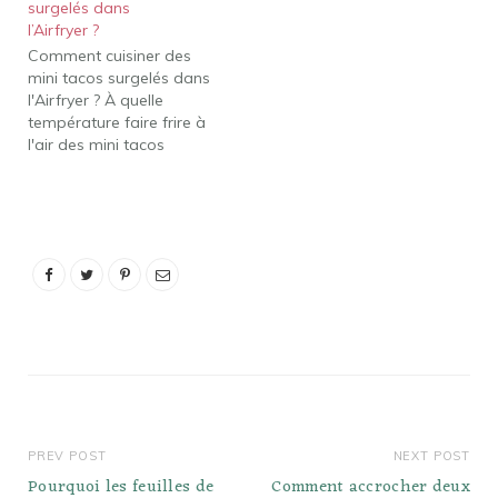
surgelés dans
400F. Retourner les
l’Airfryer ?
taquitos à mi-cuisson.
Comment cuisiner des
Comment faire cuire des
mini tacos surgelés dans
taquitos dans une
l'Airfryer ? À quelle
friteuse à…
température faire frire à
l'air des mini tacos
surgelés? Faites frire les
mini tacos à l'air pendant
6 minutes au total à 400
degrés Fahrenheit (200 °
C). Si vous avez une
friteuse à air chaud,
utilisez le panier…
PREV POST
NEXT POST
Pourquoi les feuilles de
Comment accrocher deux