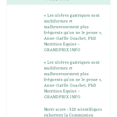
b
t
l
a
e
o
l
« Les ulcères gastriques sont
o
e
e
g
r
r
multiformes et
o
r
P
r
e
malheureusement plus
fréquents qu’on ne le pense »,
k
l
a
s
Anne-Gaëlle Goachet, PhD
u
m
t
Nutrition Equine –
GRANDPRIX INFO
s
« Les ulcères gastriques sont
multiformes et
malheureusement plus
fréquents qu’on ne le pense »,
Anne-Gaëlle Goachet, PhD
Nutrition Equine –
GRANDPRIX INFO
Nutri-score : 320 scientifiques
exhortent la Commission