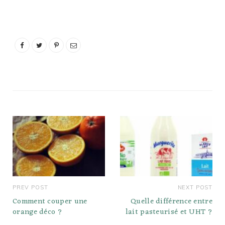
oui. Cependant, le
producteur recommande
aux utilisateurs de ne pas
laisser la casserole sans
surveillance pendant le
cycle de préchauffage
s'ils cuisinent des flocons
d'avoine ou de…
PREV POST
NEXT POST
Comment couper une
Quelle différence entre
orange déco ?
lait pasteurisé et UHT ?