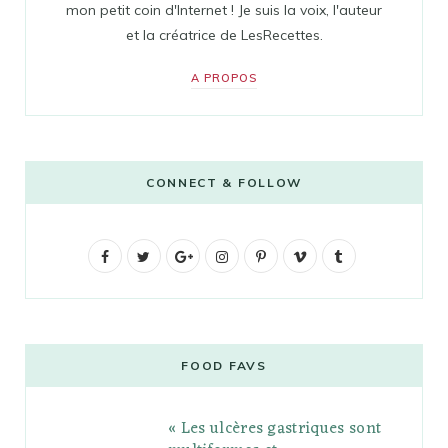
mon petit coin d'Internet ! Je suis la voix, l'auteur
et la créatrice de LesRecettes.
A PROPOS
CONNECT & FOLLOW
F
T
G
I
P
V
T
a
w
o
n
i
i
u
c
i
o
s
n
m
m
e
t
g
t
t
e
b
FOOD FAVS
b
t
l
a
e
o
l
« Les ulcères gastriques sont
o
e
e
g
r
r