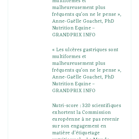
multiformes et
o
r
P
r
e
malheureusement plus
fréquents qu’on ne le pense »,
k
l
a
s
Anne-Gaëlle Goachet, PhD
u
m
t
Nutrition Equine –
GRANDPRIX INFO
s
« Les ulcères gastriques sont
multiformes et
malheureusement plus
fréquents qu’on ne le pense »,
Anne-Gaëlle Goachet, PhD
Nutrition Equine –
GRANDPRIX INFO
Nutri-score : 320 scientifiques
exhortent la Commission
européenne à ne pas revenir
sur son engagement en
matière d’étiquetage