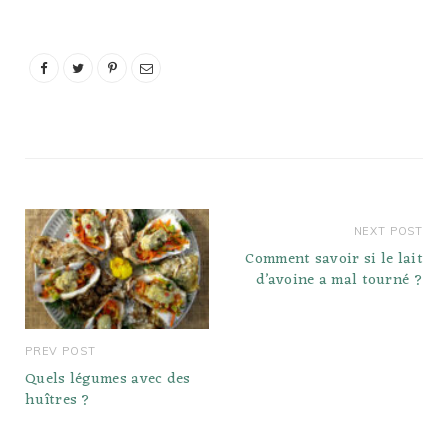
pattes de crabe, vous
devez à nouveau vous
attendre à une portion
de 6 onces par personne.
Cependant, comme une
grappe pèse 1…
NEXT POST
Comment savoir si le lait
d’avoine a mal tourné ?
PREV POST
Quels légumes avec des
huîtres ?