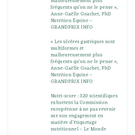
malheureusement plus
fréquents qu’on ne le pense »,
k
l
a
s
Anne-Gaëlle Goachet, PhD
u
m
t
Nutrition Equine –
GRANDPRIX INFO
s
« Les ulcères gastriques sont
multiformes et
malheureusement plus
fréquents qu’on ne le pense »,
Anne-Gaëlle Goachet, PhD
Nutrition Equine –
GRANDPRIX INFO
Nutri-score : 320 scientifiques
exhortent la Commission
européenne à ne pas revenir
sur son engagement en
matière d’étiquetage
nutritionnel – Le Monde