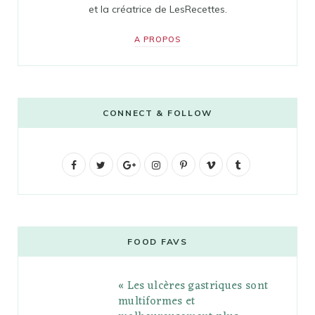
et la créatrice de LesRecettes.
A PROPOS
CONNECT & FOLLOW
F
T
G
I
P
V
T
a
w
o
n
i
i
u
c
i
o
s
n
m
m
e
t
g
t
t
e
b
FOOD FAVS
b
t
l
a
e
o
l
« Les ulcères gastriques sont
o
e
e
g
r
r
multiformes et
o
r
P
r
e