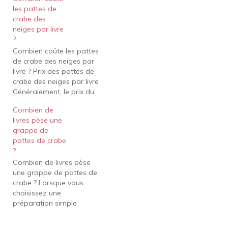
signifie que 1 livre de
les pattes de
pattes de crabe des
crabe des
neiges contient environ 8
neiges par livre
à 9 pattes et 2 pinces.
?
Combien de grappes
Combien coûte les pattes
correspond à 1 lb…
de crabe des neiges par
livre ? Prix ​​des pattes de
crabe des neiges par livre
Généralement, le prix du
crabe des neiges par livre
Combien de
se situe entre 20 $ et 35
livres pèse une
$. Vous pouvez vous
grappe de
attendre à ce que les
pattes de crabe
pattes de crabe des
?
neiges…
Combien de livres pèse
une grappe de pattes de
crabe ? Lorsque vous
choisissez une
préparation simple
consistant à cuire à la
vapeur et à casser les