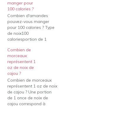
manger pour
Ingrédient1 tasse 2/3
100 calories ?
tasse Noisettes, entières
Combien d'amandes
ou
pouvez-vous manger
hachées150g100gNoix
pour 100 calories ? Type
de cajou, entières ou
de noix100
hachées150g100gNoix,
caloriesportion de 1
entières…
onceAmandes 1415 noix
Combien de
23 noix Noix89
morceaux
moitiés1415 moitiésNoix
représentent 1
de cajou1011 noix18
oz de noix de
noixPistaches29 noix49
cajou ?
noix4 rangées de plus
Combien de morceaux
Combien y a-t-il de
représentent 1 oz de noix
calories dans 100 g
de cajou ? Une portion
d'amandes ? Selon l'
de 1 once de noix de
USDA , 100 g d'amandes
cajou correspond à
contiennent 579…
environ 18 noix de cajou
entières. Les noix de
cajou sont riches en
graisses monoinsaturées