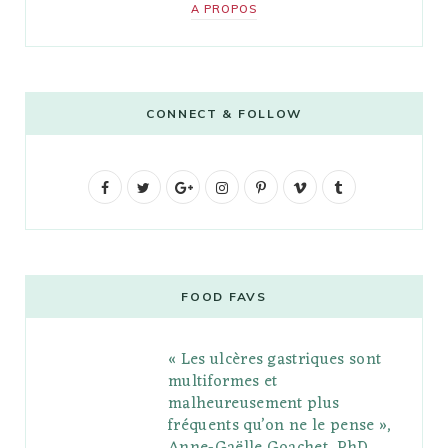
A PROPOS
CONNECT & FOLLOW
F
T
G
I
P
V
T
a
w
o
n
i
i
u
c
i
o
s
n
m
m
e
t
g
t
t
e
b
FOOD FAVS
b
t
l
a
e
o
l
« Les ulcères gastriques sont
o
e
e
g
r
r
multiformes et
o
r
P
r
e
malheureusement plus
fréquents qu’on ne le pense »,
k
l
a
s