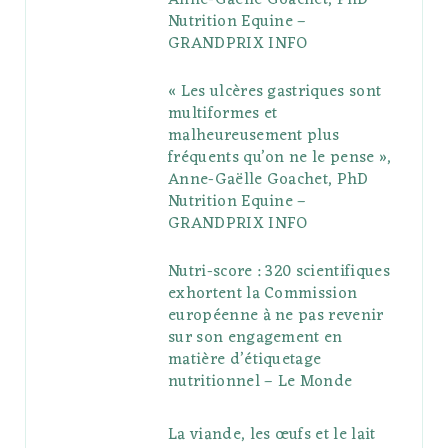
Anne-Gaëlle Goachet, PhD
u
m
t
Nutrition Equine –
GRANDPRIX INFO
s
« Les ulcères gastriques sont
multiformes et
malheureusement plus
fréquents qu’on ne le pense »,
Anne-Gaëlle Goachet, PhD
Nutrition Equine –
GRANDPRIX INFO
Nutri-score : 320 scientifiques
exhortent la Commission
européenne à ne pas revenir
sur son engagement en
matière d’étiquetage
nutritionnel – Le Monde
La viande, les œufs et le lait