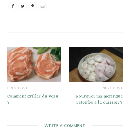
et polyinsaturées et
constituent une bonne
source de protéines.
Comment mesurer 1 oz…
PREV POST
NEXT POST
Comment griller du veau
Pourquoi ma meringue
?
retombe à la cuisson ?
WRITE A COMMENT