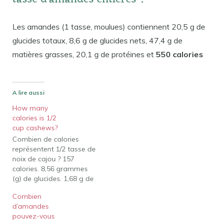
Les amandes (1 tasse, moulues) contiennent 20,5 g de
glucides totaux, 8,6 g de glucides nets, 47,4 g de
matières grasses, 20,1 g de protéines et
550 calories
A lire aussi
How many
calories is 1/2
cup cashews?
Combien de calories
représentent 1/2 tasse de
noix de cajou ? 157
calories. 8,56 grammes
(g) de glucides. 1,68 g de
sucre. 0,9 g de fibres.
Combien
Combien de tasses
d’amandes
représentent 100g de
pouvez-vous
noix de cajou ?