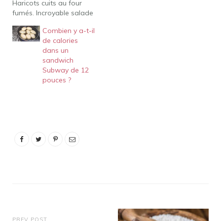
Haricots cuits au four
lignes supplémentaires
fumés. Incroyable salade
Combien y a-t-il de
de pâtes antipasti.
calories…
Combien y a-t-il
Salade caprese estivale
de calories
aux fraises et à la
dans un
pastèque. Salade de
sandwich
pommes de terre
Subway de 12
parfaite. Craveable
pouces ?
Cowboy Caviar.
Macaroni au fromage au
bacon cuit au four.
Salade César…
PREV POST