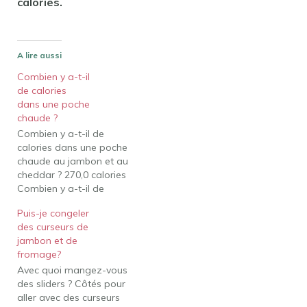
calories.
A lire aussi
Combien y a-t-il
de calories
dans une poche
chaude ?
Combien y a-t-il de
calories dans une poche
chaude au jambon et au
cheddar ? 270,0 calories
Combien y a-t-il de
calories dans une
Puis-je congeler
pochette jambon-
des curseurs de
fromage ? Par 1 pièce
jambon et de
(113 g)Valeur
fromage?
quotidienne (%)Calories
Avec quoi mangez-vous
250 calories Lipides
des sliders ? Côtés pour
totaux7 g9Gras saturés4
aller avec des curseurs
g20Gras trans0 g11