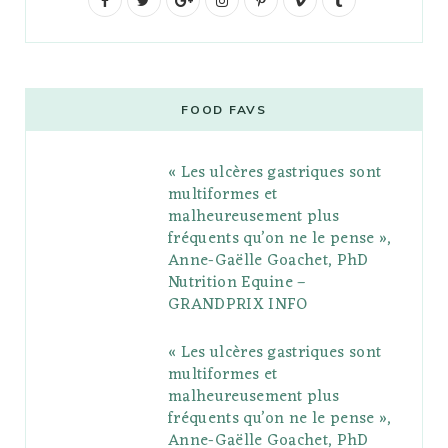
F
T
G
I
P
V
T
a
w
o
n
i
i
u
c
i
o
s
n
m
m
e
t
g
t
t
e
b
FOOD FAVS
b
t
l
a
e
o
l
« Les ulcères gastriques sont
o
e
e
g
r
r
multiformes et
o
r
P
r
e
malheureusement plus
fréquents qu’on ne le pense »,
k
l
a
s
Anne-Gaëlle Goachet, PhD
u
m
t
Nutrition Equine –
GRANDPRIX INFO
s
« Les ulcères gastriques sont
multiformes et
malheureusement plus
fréquents qu’on ne le pense »,
Anne-Gaëlle Goachet, PhD