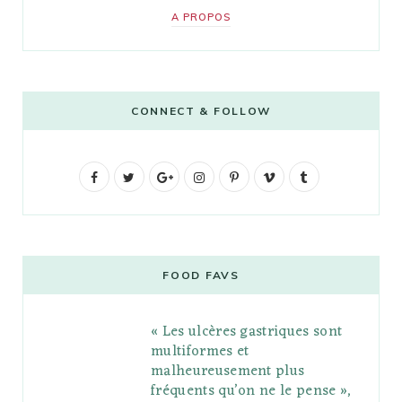
A PROPOS
CONNECT & FOLLOW
F
T
G
I
P
V
T
a
w
o
n
i
i
u
c
i
o
s
n
m
m
e
t
g
t
t
e
b
FOOD FAVS
b
t
l
a
e
o
l
« Les ulcères gastriques sont
o
e
e
g
r
r
multiformes et
o
r
P
r
e
malheureusement plus
fréquents qu’on ne le pense »,
k
l
a
s