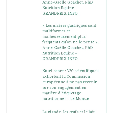
Anne-Gaëlle Goachet, PhD
u
m
t
Nutrition Equine –
GRANDPRIX INFO
s
« Les ulcères gastriques sont
multiformes et
malheureusement plus
fréquents qu’on ne le pense »,
Anne-Gaëlle Goachet, PhD
Nutrition Equine –
GRANDPRIX INFO
Nutri-score : 320 scientifiques
exhortent la Commission
européenne à ne pas revenir
sur son engagement en
matière d’étiquetage
nutritionnel – Le Monde
La viande, les œufs et le lait