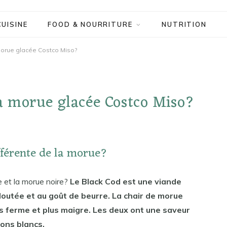
CUISINE
FOOD & NOURRITURE
NUTRITION
orue glacée Costco Miso?
 morue glacée Costco Miso?
fférente de la morue?
e et la morue noire?
Le Black Cod est une viande
eloutée et au goût de beurre. La chair de morue
us ferme et plus maigre. Les deux ont une saveur
ons blancs.