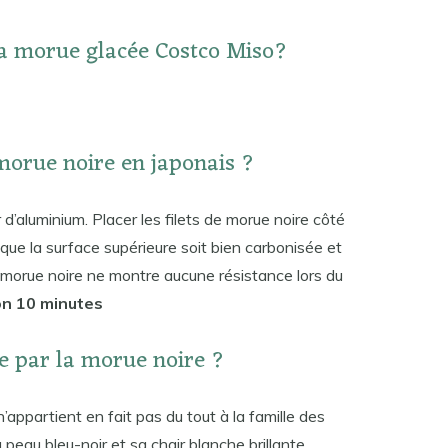
 morue glacée Costco Miso?
orue noire en japonais ?
 d’aluminium. Placer les filets de morue noire côté
ce que la surface supérieure soit bien carbonisée et
 morue noire ne montre aucune résistance lors du
on 10 minutes
e par la morue noire ?
appartient en fait pas du tout à la famille des
eau bleu-noir et sa chair blanche brillante.