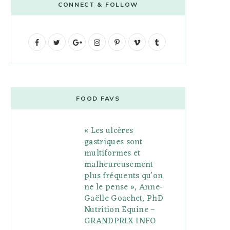
CONNECT & FOLLOW
F
T
G
I
P
V
T
a
w
o
n
i
i
u
c
i
o
s
n
m
m
e
t
g
t
t
e
b
FOOD FAVS
b
t
l
a
e
o
l
« Les ulcères
o
e
e
g
r
r
gastriques sont
o
r
P
r
e
multiformes et
malheureusement
k
l
a
s
plus fréquents qu’on
u
m
t
ne le pense », Anne-
Gaëlle Goachet, PhD
s
Nutrition Equine –
GRANDPRIX INFO