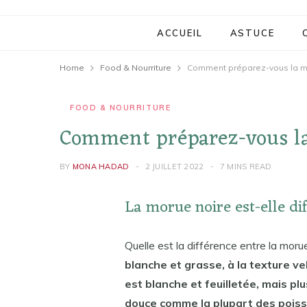
ACCUEIL
ASTUCE
Home
Food & Nourriture
Comment préparez-vous la m
FOOD & NOURRITURE
Comment préparez-vous la
BY
MONA HADAD
2 JUILLET 2022
7 MINS READ
La morue noire est-elle di
Quelle est la différence entre la moru
blanche et grasse, à la texture v
est blanche et feuilletée, mais pl
douce comme la plupart des poiss