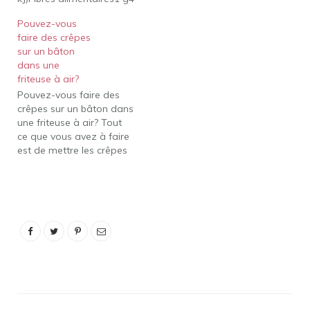
%Sucres9 gProtéines6
Pouvez-vous
gCalcium20 mg11 lignes
faire des crêpes
supplémentaires
sur un bâton
Combien de temps
dans une
faites-vous cuire les
friteuse à air?
chiens de maïs Jimmy
Pouvez-vous faire des
Dean pour le petit-
crêpes sur un bâton dans
déjeuner ? Cuire au
une friteuse à air? Tout
micro-ondes à intensité
ce que vous avez à faire
ÉLEVÉE pendant 50…
est de mettre les crêpes
et les saucisses surgelées
sur un bâton dans la
friteuse à air en une seule
couche. Ensuite, réglez la
friteuse à air à 360F et
faites…