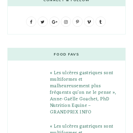
F
T
G
I
P
V
T
a
w
o
n
i
i
u
c
i
o
s
n
m
m
e
t
g
t
t
e
b
FOOD FAVS
b
t
l
a
e
o
l
« Les ulcères gastriques sont
o
e
e
g
r
r
multiformes et
o
r
P
r
e
malheureusement plus
fréquents qu’on ne le pense »,
k
l
a
s
Anne-Gaëlle Goachet, PhD
u
m
t
Nutrition Equine –
GRANDPRIX INFO
s
« Les ulcères gastriques sont