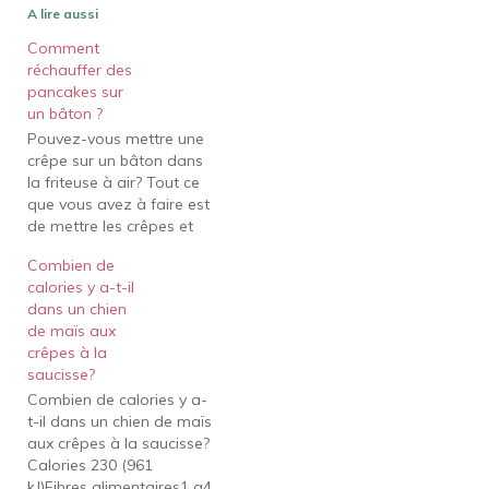
A lire aussi
Comment
réchauffer des
pancakes sur
un bâton ?
Pouvez-vous mettre une
crêpe sur un bâton dans
la friteuse à air? Tout ce
que vous avez à faire est
de mettre les crêpes et
les saucisses surgelées
Combien de
sur un bâton dans la
calories y a-t-il
friteuse à air en une seule
dans un chien
couche. Ensuite, réglez la
de maïs aux
friteuse à air à 360F et
crêpes à la
faites…
saucisse?
Combien de calories y a-
t-il dans un chien de maïs
aux crêpes à la saucisse?
Calories 230 (961
kJ)Fibres alimentaires1 g4