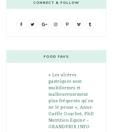
CONNECT & FOLLOW
F
T
G
I
P
V
T
a
w
o
n
i
i
u
c
i
o
s
n
m
m
e
t
g
t
t
e
b
FOOD FAVS
b
t
l
a
e
o
l
« Les ulcères
o
e
e
g
r
r
gastriques sont
o
r
P
r
e
multiformes et
malheureusement
k
l
a
s
plus fréquents qu’on
u
m
t
ne le pense », Anne-
Gaëlle Goachet, PhD
s
Nutrition Equine –
GRANDPRIX INFO