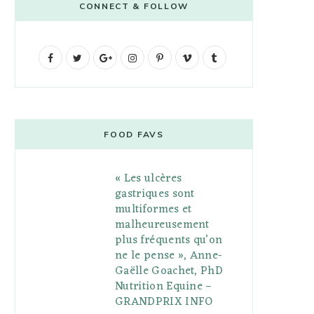
CONNECT & FOLLOW
F
T
G
I
P
V
T
a
w
o
n
i
i
u
c
i
o
s
n
m
m
e
t
g
t
t
e
b
FOOD FAVS
b
t
l
a
e
o
l
« Les ulcères
o
e
e
g
r
r
gastriques sont
o
r
P
r
e
multiformes et
malheureusement
k
l
a
s
plus fréquents qu’on
u
m
t
ne le pense », Anne-
Gaëlle Goachet, PhD
s
Nutrition Equine –
GRANDPRIX INFO