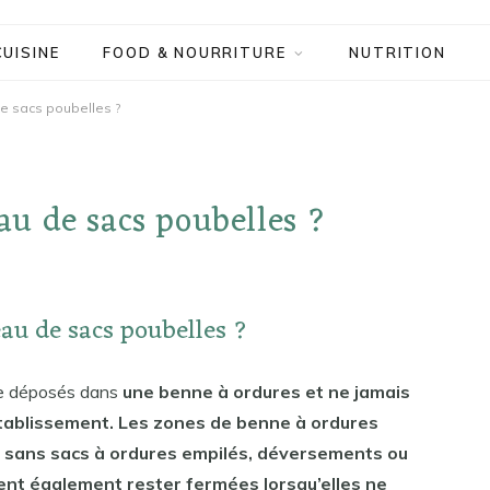
CUISINE
FOOD & NOURRITURE
NUTRITION
e sacs poubelles ?
u de sacs poubelles ?
au de sacs poubelles ?
tre déposés dans
une benne à ordures et ne jamais
établissement. Les zones de benne à ordures
 sans sacs à ordures empilés, déversements ou
ent également rester fermées lorsqu’elles ne