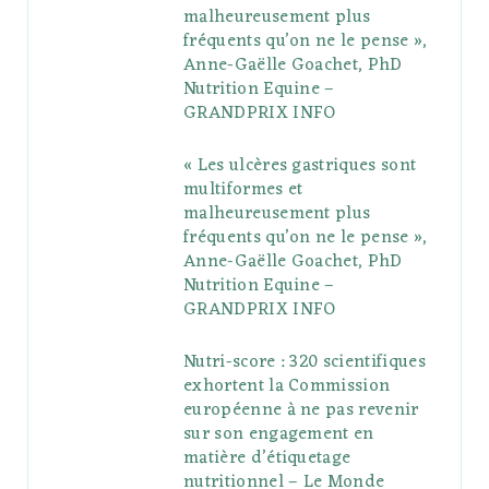
o
r
P
r
e
malheureusement plus
fréquents qu’on ne le pense »,
k
l
a
s
Anne-Gaëlle Goachet, PhD
u
m
t
Nutrition Equine –
GRANDPRIX INFO
s
« Les ulcères gastriques sont
multiformes et
malheureusement plus
fréquents qu’on ne le pense »,
Anne-Gaëlle Goachet, PhD
Nutrition Equine –
GRANDPRIX INFO
Nutri-score : 320 scientifiques
exhortent la Commission
européenne à ne pas revenir
sur son engagement en
matière d’étiquetage
nutritionnel – Le Monde