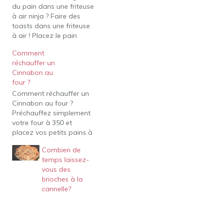
du pain dans une friteuse
à air ninja ? Faire des
toasts dans une friteuse
à air ! Placez le pain
dans le panier de la
Comment
friteuse à air avec le côté
réchauffer un
beurré vers le bas, puis
Cinnabon au
étalez plus de beurre sur
four ?
le côté non beurré.
Comment réchauffer un
Réglez…
Cinnabon au four ?
Préchauffez simplement
votre four à 350 et
placez vos petits pains à
température ambiante
Combien de
sur une plaque à
temps laissez-
pâtisserie. Couvrez-les
vous des
de papier d'aluminium et
brioches à la
réchauffez les rouleaux
cannelle?
Classic pendant environ
15-20 minutes. Les
MiniBons et BonBites