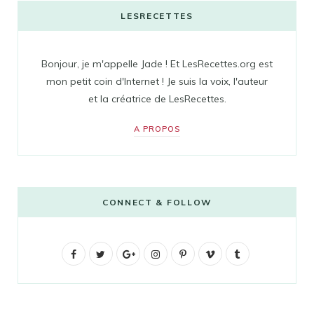
LESRECETTES
Bonjour, je m'appelle Jade ! Et LesRecettes.org est
mon petit coin d'Internet ! Je suis la voix, l'auteur
et la créatrice de LesRecettes.
A PROPOS
CONNECT & FOLLOW
F
T
G
I
P
V
T
a
w
o
n
i
i
u
c
i
o
s
n
m
m