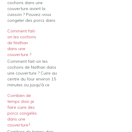
cochons dans une
couverture avant la
cuisson ? Pouvez-vous
congeler des porcs dans
des couvertures? Oui,
Comment fait-
vous pouvez, qu'il
on les cochons
s'agisse de restes crus
de Nathan
ou cuits. Vous pouvez
dans une
également congeler des
couverture ?
porcs frais pré-préparés
Comment fait-on les
dans les magasins
cochons de Nathan dans
(vérifier les instructions
une couverture ? Cuire au
de l'emballage) ou
centre du four environ 15
acheter des porcs déjà
minutes ou jusqu'à ce
congelés…
que la pâte feuilletée soit
Combien de
dorée. Four
temps dois-je
conventionnel :
faire cuire des
Préchauffer à 375 degrés
porcs congelés
F. Cuire 15 à 20 minutes.
dans une
Four à convection :
couverture?
préchauffer à 375 degrés
Combien de temps dois-