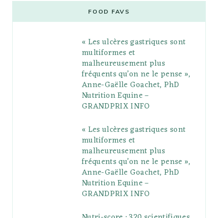
e
t
g
t
t
e
b
FOOD FAVS
b
t
l
a
e
o
l
« Les ulcères gastriques sont
o
e
e
g
r
r
multiformes et
o
r
P
r
e
malheureusement plus
fréquents qu’on ne le pense »,
k
l
a
s
Anne-Gaëlle Goachet, PhD
u
m
t
Nutrition Equine –
GRANDPRIX INFO
s
« Les ulcères gastriques sont
multiformes et
malheureusement plus
fréquents qu’on ne le pense »,
Anne-Gaëlle Goachet, PhD
Nutrition Equine –
GRANDPRIX INFO
Nutri-score : 320 scientifiques