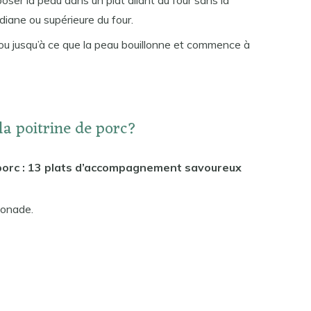
ser la peau dans un plat allant au four sans la
diane ou supérieure du four.
ou jusqu’à ce que la peau bouillonne et commence à
la poitrine de porc?
e porc : 13 plats d’accompagnement savoureux
sonade.