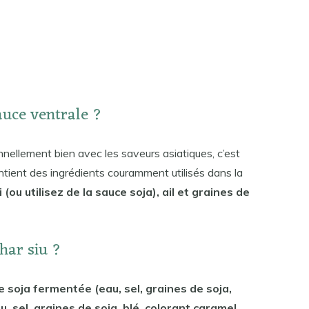
auce ventrale ?
nnellement bien avec les saveurs asiatiques, c’est
ntient des ingrédients couramment utilisés dans la
 (ou utilisez de la sauce soja), ail et graines de
char siu ?
de soja fermentée (eau, sel, graines de soja,
u, sel, graines de soja, blé, colorant caramel,