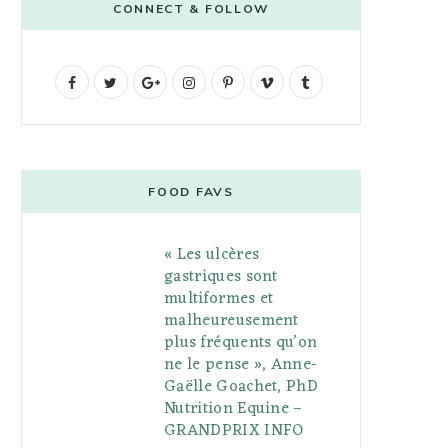
CONNECT & FOLLOW
F
T
G
I
P
V
T
a
w
o
n
i
i
u
c
i
o
s
n
m
m
e
t
g
t
t
e
b
FOOD FAVS
b
t
l
a
e
o
l
« Les ulcères
o
e
e
g
r
r
gastriques sont
o
r
P
r
e
multiformes et
malheureusement
k
l
a
s
plus fréquents qu’on
u
m
t
ne le pense », Anne-
Gaëlle Goachet, PhD
s
Nutrition Equine –
GRANDPRIX INFO