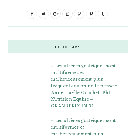
F
T
G
I
P
V
T
a
w
o
n
i
i
u
c
i
o
s
n
m
m
e
t
g
t
t
e
b
FOOD FAVS
b
t
l
a
e
o
l
« Les ulcères gastriques sont
o
e
e
g
r
r
multiformes et
o
r
P
r
e
malheureusement plus
fréquents qu’on ne le pense »,
k
l
a
s
Anne-Gaëlle Goachet, PhD
u
m
t
Nutrition Equine –
GRANDPRIX INFO
s
« Les ulcères gastriques sont
multiformes et
malheureusement plus