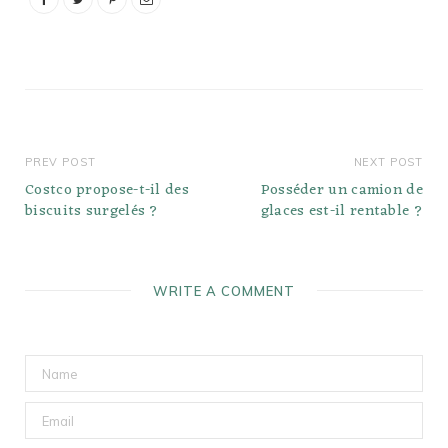
de sauce à spaghetti,
puis saupoudrer de…
PREV POST
NEXT POST
Costco propose-t-il des
Posséder un camion de
biscuits surgelés ?
glaces est-il rentable ?
WRITE A COMMENT