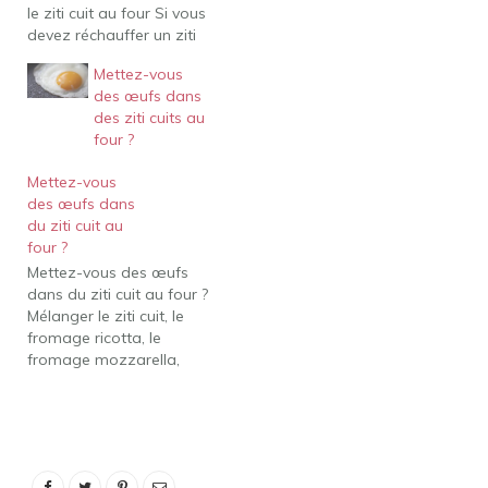
le ziti cuit au four Si vous
devez réchauffer un ziti
cuit au four entier, ou au
Mettez-vous
moins une grande partie,
des œufs dans
le mieux est de le mettre
des ziti cuits au
au four. Pour réchauffer
four ?
les ziti cuits au four…
Mettez-vous
des œufs dans
du ziti cuit au
four ?
Mettez-vous des œufs
dans du ziti cuit au four ?
Mélanger le ziti cuit, le
fromage ricotta, le
fromage mozzarella,
l'œuf et 1 1/2 tasse de
sauce à spaghetti dans
un bol moyen; transférer
dans le plat de cuisson
préparé. Garnir du reste