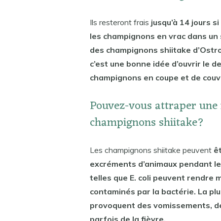
Ils resteront frais
jusqu’à 14 jours s
les champignons en vrac dans un s
des champignons shiitake d’Ostro
c’est une bonne idée d’ouvrir le de
champignons en coupe et de couvr
Pouvez-vous attraper une i
champignons shiitake?
Les champignons shiitake peuvent
ê
excréments d’animaux pendant leu
telles que E. coli peuvent rendr
contaminés par la bactérie. La plu
provoquent des vomissements, de 
parfois de la fièvre.