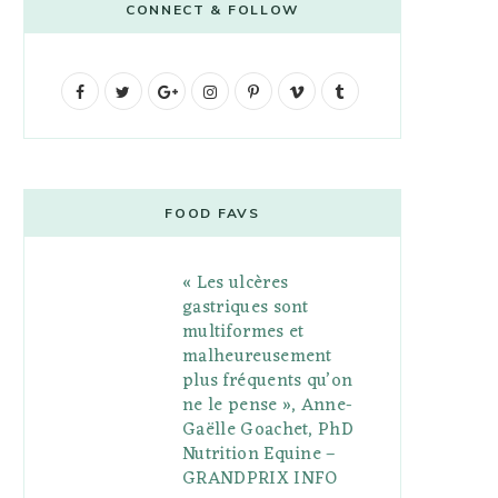
CONNECT & FOLLOW
F
T
G
I
P
V
T
a
w
o
n
i
i
u
c
i
o
s
n
m
m
e
t
g
t
t
e
b
FOOD FAVS
b
t
l
a
e
o
l
« Les ulcères
o
e
e
g
r
r
gastriques sont
o
r
P
r
e
multiformes et
malheureusement
k
l
a
s
plus fréquents qu’on
u
m
t
ne le pense », Anne-
Gaëlle Goachet, PhD
s
Nutrition Equine –
GRANDPRIX INFO