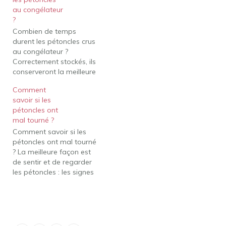
cette période. Le temps
au congélateur
de congélation indiqué
?
est uniquement pour la
Combien de temps
meilleure qualité - les
durent les pétoncles crus
pétoncles qui ont été
au congélateur ?
constamment congelés…
Correctement stockés, ils
conserveront la meilleure
qualité pendant environ 3
Comment
à 6 mois, mais resteront
savoir si les
en sécurité au-delà de
pétoncles ont
cette période. Le temps
mal tourné ?
de congélation indiqué
Comment savoir si les
est uniquement pour la
pétoncles ont mal tourné
meilleure qualité - les
? La meilleure façon est
pétoncles qui ont été
de sentir et de regarder
constamment congelés…
les pétoncles : les signes
de mauvais pétoncles
sont une odeur aigre, une
couleur terne et une
texture visqueuse ; jeter
tous les pétoncles avec