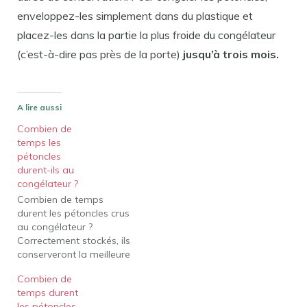
enveloppez-les simplement dans du plastique et
placez-les dans la partie la plus froide du congélateur
(c’est-à-dire pas près de la porte)
jusqu’à trois mois.
A lire aussi
Combien de
temps les
pétoncles
durent-ils au
congélateur ?
Combien de temps
durent les pétoncles crus
au congélateur ?
Correctement stockés, ils
conserveront la meilleure
qualité pendant environ 3
Combien de
à 6 mois, mais resteront
temps durent
en sécurité au-delà de
les pétoncles