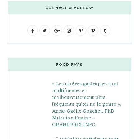
CONNECT & FOLLOW
F
T
G
I
P
V
T
a
w
o
n
i
i
u
c
i
o
s
n
m
m
e
t
g
t
t
e
b
FOOD FAVS
b
t
l
a
e
o
l
« Les ulcères gastriques sont
o
e
e
g
r
r
multiformes et
o
r
P
r
e
malheureusement plus
fréquents qu’on ne le pense »,
k
l
a
s
Anne-Gaëlle Goachet, PhD
u
m
t
Nutrition Equine –
GRANDPRIX INFO
s