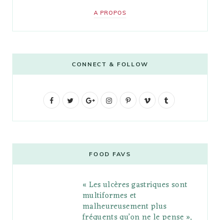
A PROPOS
CONNECT & FOLLOW
F
T
G
I
P
V
T
a
w
o
n
i
i
u
c
i
o
s
n
m
m
e
t
g
t
t
e
b
FOOD FAVS
b
t
l
a
e
o
l
« Les ulcères gastriques sont
o
e
e
g
r
r
multiformes et
o
r
P
r
e
malheureusement plus
fréquents qu’on ne le pense »,
k
l
a
s