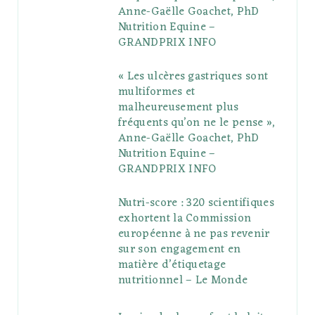
Anne-Gaëlle Goachet, PhD
u
m
t
Nutrition Equine –
GRANDPRIX INFO
s
« Les ulcères gastriques sont
multiformes et
malheureusement plus
fréquents qu’on ne le pense »,
Anne-Gaëlle Goachet, PhD
Nutrition Equine –
GRANDPRIX INFO
Nutri-score : 320 scientifiques
exhortent la Commission
européenne à ne pas revenir
sur son engagement en
matière d’étiquetage
nutritionnel – Le Monde