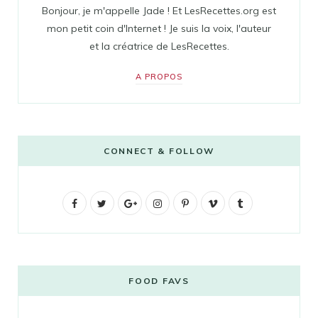
Bonjour, je m'appelle Jade ! Et LesRecettes.org est
mon petit coin d'Internet ! Je suis la voix, l'auteur
et la créatrice de LesRecettes.
A PROPOS
CONNECT & FOLLOW
F
T
G
I
P
V
T
a
w
o
n
i
i
u
c
i
o
s
n
m
m
e
t
g
t
t
e
b
FOOD FAVS
b
t
l
a
e
o
l