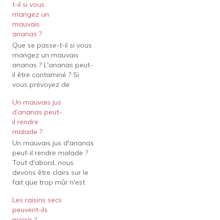
t-il si vous
mangez un
mauvais
ananas ?
Que se passe-t-il si vous
mangez un mauvais
ananas ? L'ananas peut-
il être contaminé ? Si
vous prévoyez de
manger de l'ananas cru
Un mauvais jus
et que vous ne le lavez
d’ananas peut-
pas d'abord, il y a un
il rendre
risque que vous ayez une
malade ?
intoxication alimentaire
Un mauvais jus d'ananas
au staphylocoque,
peut-il rendre malade ?
auquel cas vous risquez
Tout d'abord, nous
de passer…
devons être clairs sur le
fait que trop mûr n'est
pas toujours synonyme
Les raisins secs
de pourri, même dans le
peuvent-ils
cas de l'ananas
moisir ?