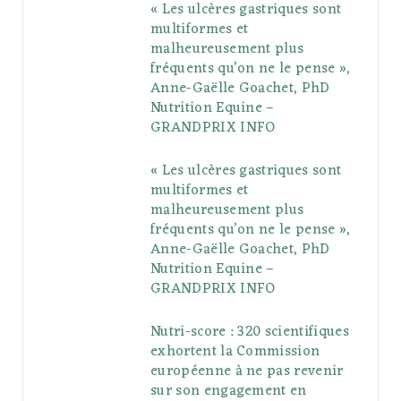
« Les ulcères gastriques sont
o
e
e
g
r
r
multiformes et
o
r
P
r
e
malheureusement plus
fréquents qu’on ne le pense »,
k
l
a
s
Anne-Gaëlle Goachet, PhD
u
m
t
Nutrition Equine –
GRANDPRIX INFO
s
« Les ulcères gastriques sont
multiformes et
malheureusement plus
fréquents qu’on ne le pense »,
Anne-Gaëlle Goachet, PhD
Nutrition Equine –
GRANDPRIX INFO
Nutri-score : 320 scientifiques
exhortent la Commission
européenne à ne pas revenir
sur son engagement en