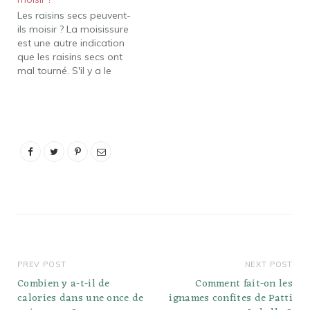
capricieux. Cela dit, une
Les raisins secs peuvent-
intoxication alimentaire à
ils moisir ? La moisissure
l'ananas est
est une autre indication
certainement possible,
que les raisins secs ont
bien que rare. ... Donc
mal tourné. S'il y a le
non, l'ananas…
moindre signe de
croissance de moisissure
n'importe où sur le fruit, il
doit être jeté. Cela peut
également se produire si
les raisins secs sont
conservés dans…
PREV POST
NEXT POST
Combien y a-t-il de
Comment fait-on les
calories dans une once de
ignames confites de Patti