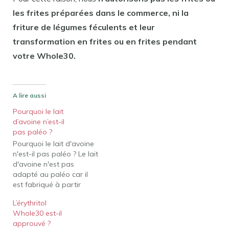
les frites préparées dans le commerce, ni la
friture de légumes féculents et leur
transformation en frites ou en frites pendant
votre Whole30.
A lire aussi
Pourquoi le lait
d’avoine n’est-il
pas paléo ?
Pourquoi le lait d'avoine
n'est-il pas paléo ? Le lait
d'avoine n'est pas
adapté au paléo car il
est fabriqué à partir
d'avoine, une céréale .
L’érythritol
Les céréales ne sont pas
Whole30 est-il
considérées comme
approuvé ?
faisant partie du régime