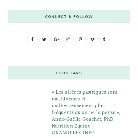
CONNECT & FOLLOW
F
T
G
I
P
V
T
a
w
o
n
i
i
u
c
i
o
s
n
m
m
e
t
g
t
t
e
b
FOOD FAVS
b
t
l
a
e
o
l
« Les ulcères gastriques sont
o
e
e
g
r
r
multiformes et
o
r
P
r
e
malheureusement plus
fréquents qu’on ne le pense »,
k
l
a
s
Anne-Gaëlle Goachet, PhD
u
m
t
Nutrition Equine –
GRANDPRIX INFO
s