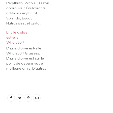
L'érythritol Whole30 est-il
paléo, car elles
approuvé ? Édulcorants
contiennent du gluten, de
artificiels érythritol,
la lectine et des phytates,
Splenda, Equal,
des…
Nutrasweet et xylitol.
Aliments transformés
L’huile d’olive
contenant l'un de ces
est-elle
ingrédients. Pas de
Whole30 ?
produits de boulangerie /
L'huile d'olive est-elle
desserts même avec des
Whole30 ? Graisses.
ingrédients approuvés
L'huile d'olive est sur le
par Whole30 tels que
point de devenir votre
des crêpes à la banane
meilleure amie. D'autres
ou des biscuits à deux
huiles végétales
ingrédients. Le sucralose
naturelles (comme la
est-il…
noix de coco et l'avocat)
et les graisses animales
sont toutes approuvées
par Whole30. Vous
pouvez également
manger des noix (sauf