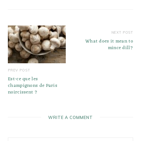
les cacahuètes, nous y
reviendrons plus…
NEXT POST
What does it mean to
mince dill?
PREV POST
Est-ce que les
champignons de Paris
noircissent ?
WRITE A COMMENT