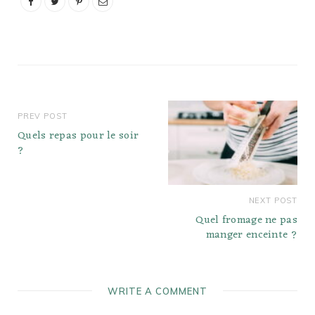
Trader Joe's et mélange
à farce au pain de maïs
Stove Top. Meilleur
mélange…
PREV POST
Quels repas pour le soir
?
NEXT POST
Quel fromage ne pas
manger enceinte ?
WRITE A COMMENT