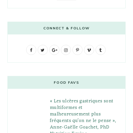
CONNECT & FOLLOW
F
T
G
I
P
V
T
a
w
o
n
i
i
u
c
i
o
s
n
m
m
e
t
g
t
t
e
b
FOOD FAVS
b
t
l
a
e
o
l
« Les ulcères gastriques sont
o
e
e
g
r
r
multiformes et
o
r
P
r
e
malheureusement plus
fréquents qu’on ne le pense »,
k
l
a
s
Anne-Gaëlle Goachet, PhD
u
m
t