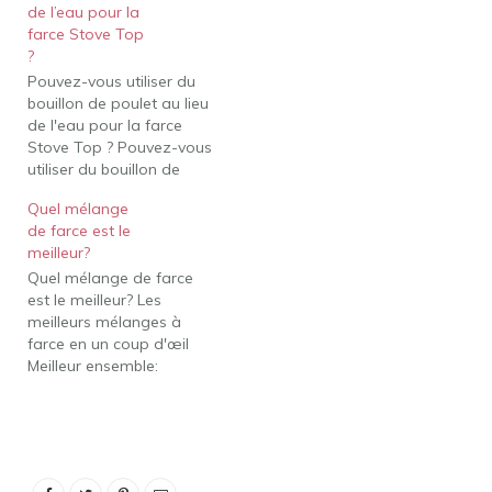
de l’eau pour la
Rembourrage Stove
farce Stove Top
Top.Introduit1972Markets
?
WorldwidePropriétaires
Pouvez-vous utiliser du
précédentsGeneral
bouillon de poulet au lieu
Foods Kraft
de l'eau pour la farce
FoodsTaglineIf it's not
Stove Top ? Pouvez-vous
Stove Top, it's not
utiliser du bouillon de
ThanksgivingWebsitekraf
poulet au lieu de l'eau
theinz.com/stove-top5…
Quel mélange
pour la farce sur la
de farce est le
cuisinière ? Oui! Tout à
meilleur?
fait! En fait, c'est ce que
Quel mélange de farce
je recommande pour
est le meilleur? Les
ajouter un bouquet de
meilleurs mélanges à
saveurs…
farce en un coup d'œil
Meilleur ensemble:
Mélange à farce
classique assaisonné aux
herbes Pepperidge Farm.
Finalistes : mélange à
farce au pain de maïs