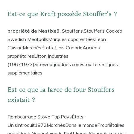
Est-ce que Kraft possède Stouffer’s ?
propriété de Nestlxe9.
Stouffer’s.Stouffer’s Cooked
Swedish MeatballsMarques apparentéesLean
CuisineMarchésÉtats-Unis CanadaAnciens
propriétairesLitton Industries
(19671973)Sitewebgoodnes.com/stouffers5 lignes
supplémentaires
Est-ce que la farce de four Stouffers
existait ?
Rembourrage Stove Top.PaysÉtats-
UnisIntroduit1972MarchésDans le mondePropriétaires
précédentsGeneral Foods Kraft FoodsSloganSi ce n’est