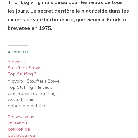
Thanksgiving mais aussi pour les repas de tous
les jours. Le secret derrière le plat réside dans les
dimensions de la chapelure, que General Foods a
brevetée en 1975.
A lire aussi
Y avait-il
Stouffer’s Stove
Top Stuffing ?
Y avait-il Stouffer's Stove
Top Stuffing ? Je veux
dire, Stove Top Stuffing
existait, mais
apparemment, il a
toujours été fabriqué par
Pouvez-vous
Kraft et Stouffer ne l'a
utiliser du
jamais fabriqué. Les
bouillon de
stouffers Stove Top
poulet au lieu
Stuffing existaient-ils ?