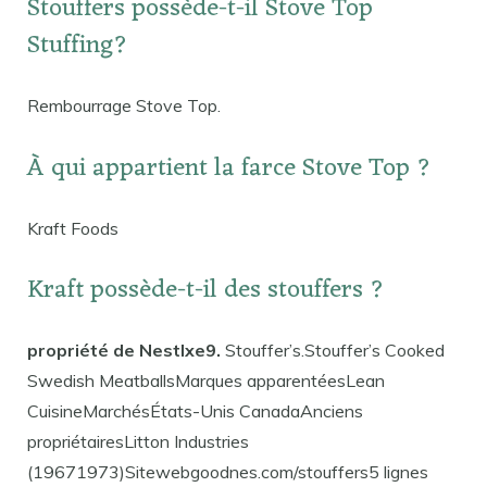
Stouffers possède-t-il Stove Top
Stuffing?
Rembourrage Stove Top.
À qui appartient la farce Stove Top ?
Kraft Foods
Kraft possède-t-il des stouffers ?
propriété de Nestlxe9.
Stouffer’s.Stouffer’s Cooked
Swedish MeatballsMarques apparentéesLean
CuisineMarchésÉtats-Unis CanadaAnciens
propriétairesLitton Industries
(19671973)Sitewebgoodnes.com/stouffers5 lignes