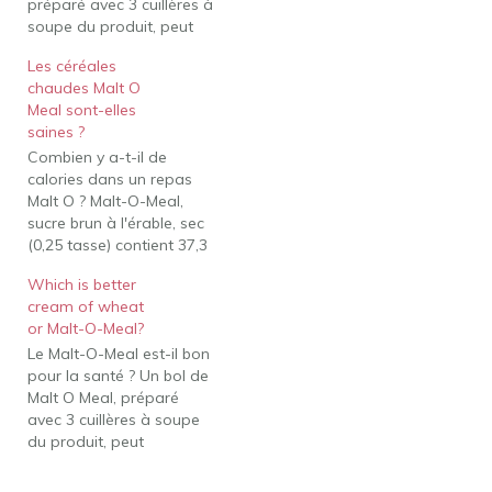
préparé avec 3 cuillères à
soupe du produit, peut
constituer un petit-
Les céréales
déjeuner copieux. Il vous
chaudes Malt O
apportera 120 calories.
Meal sont-elles
Vous obtiendrez une
saines ?
bonne dose de glucides
Combien y a-t-il de
complexes provenant du
calories dans un repas
blé et de l'orge, et le
Malt O ? Malt-O-Meal,
repas ne…
sucre brun à l'érable, sec
(0,25 tasse) contient 37,3
g de glucides totaux, 35,8
Which is better
g de glucides nets, 0,5 g
cream of wheat
de matières grasses, 3,9
or Malt-O-Meal?
g de protéines et 170
Le Malt-O-Meal est-il bon
calories Malt O Meal est-il
pour la santé ? Un bol de
bon pour un régime…
Malt O Meal, préparé
avec 3 cuillères à soupe
du produit, peut
constituer un petit-
déjeuner copieux. Il vous