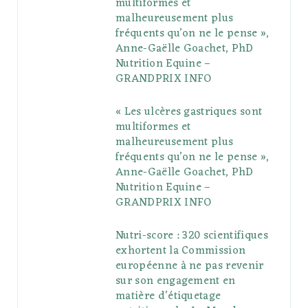
multiformes et
o
r
P
r
e
malheureusement plus
fréquents qu’on ne le pense »,
k
l
a
s
Anne-Gaëlle Goachet, PhD
u
m
t
Nutrition Equine –
GRANDPRIX INFO
s
« Les ulcères gastriques sont
multiformes et
malheureusement plus
fréquents qu’on ne le pense »,
Anne-Gaëlle Goachet, PhD
Nutrition Equine –
GRANDPRIX INFO
Nutri-score : 320 scientifiques
exhortent la Commission
européenne à ne pas revenir
sur son engagement en
matière d’étiquetage