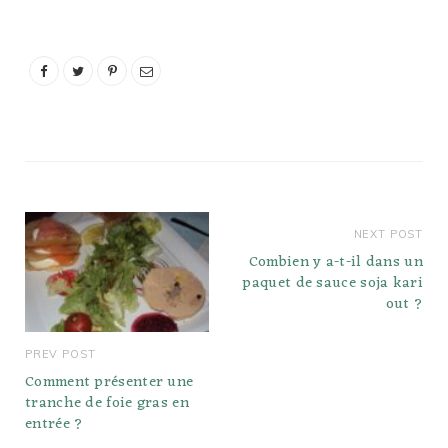
apportera 120 calories.
Vous obtiendrez une
bonne dose de glucides
complexes provenant du
blé et de l'orge, et le
repas ne…
NEXT POST
Combien y a-t-il dans un
paquet de sauce soja kari
out ?
PREV POST
Comment présenter une
tranche de foie gras en
entrée ?