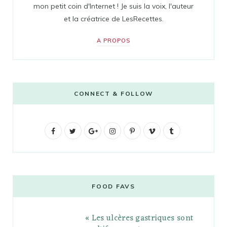
mon petit coin d'Internet ! Je suis la voix, l'auteur
et la créatrice de LesRecettes.
A PROPOS
CONNECT & FOLLOW
F
T
G
I
P
V
T
a
w
o
n
i
i
u
c
i
o
s
n
m
m
e
t
g
t
t
e
b
FOOD FAVS
b
t
l
a
e
o
l
« Les ulcères gastriques sont
o
e
e
g
r
r